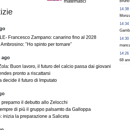
Bruno 
matematici
14:38
izie
Monza 
14:34
ago
Gamba 
E- Francesco Zampano: canarino fino al 2028
14:30
Ambrosino: "Ho spinto per tornare"
manca 
14:26
5 ago
68 ann
ola: Buon lavoro, il futuro del calcio passa dai giovani
ndes pronto a riscattarsi
 decide il futuro di Imputato
ago
i preparno il debutto allo Zelocchi
empre di più il gruppo palsamto da Galloppa
 inizia la preparazione a Saliceta
go