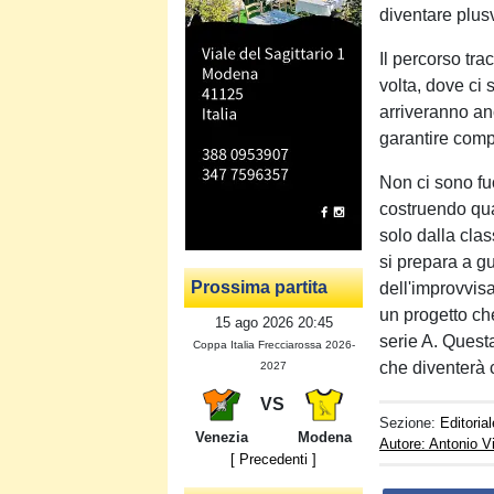
diventare plus
Il percorso tr
volta, dove ci 
arriveranno anc
garantire compe
Non ci sono fuoc
costruendo qua
solo dalla clas
si prepara a g
Prossima partita
dell'improvvisa
un progetto che
15 ago 2026 20:45
serie A. Quest
Coppa Italia Frecciarossa 2026-
che diventerà 
2027
VS
Sezione:
Editorial
Venezia
Modena
Autore: Antonio V
[ Precedenti ]