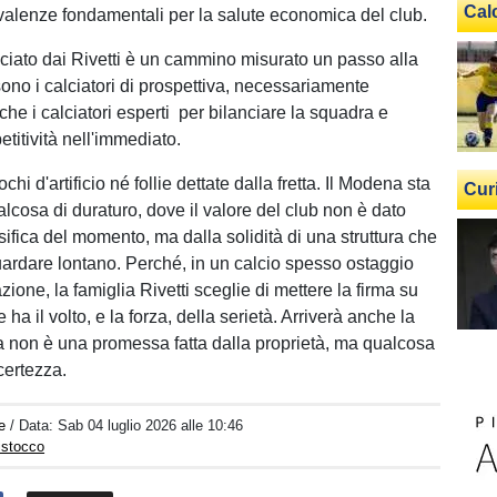
Cal
valenze fondamentali per la salute economica del club.
acciato dai Rivetti è un cammino misurato un passo alla
sono i calciatori di prospettiva, necessariamente
he i calciatori esperti per bilanciare la squadra e
titività nell'immediato.
hi d'artificio né follie dettate dalla fretta. Il Modena sta
Cur
lcosa di duraturo, dove il valore del club non è dato
sifica del momento, ma dalla solidità di una struttura che
uardare lontano. Perché, in un calcio spesso ostaggio
zione, la famiglia Rivetti sceglie di mettere la firma su
 ha il volto, e la forza, della serietà. Arriverà anche la
a non è una promessa fatta dalla proprietà, ma qualcosa
certezza.
e
/ Data:
Sab 04 luglio 2026 alle 10:46
istocco