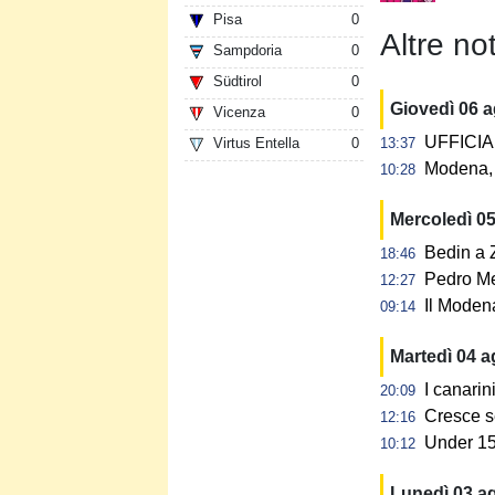
Pisa
0
Altre not
Sampdoria
0
Südtirol
0
Giovedì 06 
Vicenza
0
UFFICIAL
Virtus Entella
0
13:37
Modena, 
10:28
Mercoledì 0
Bedin a Z
18:46
Pedro Me
12:27
Il Modena
09:14
Martedì 04 
I canarin
20:09
Cresce s
12:16
Under 15:
10:12
Lunedì 03 a