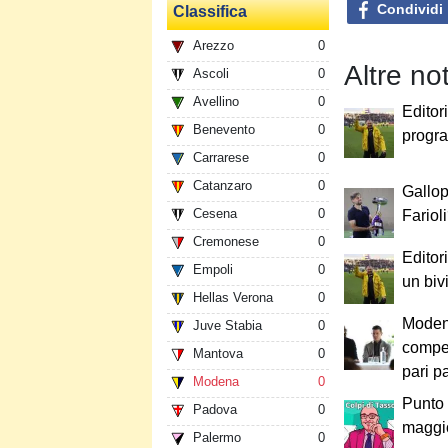
Condividi
Classifica
Arezzo
0
Altre not
Ascoli
0
Avellino
0
Editori
Benevento
0
progr
Carrarese
0
Catanzaro
0
Gallop
Cesena
0
Fariol
Cremonese
0
Editor
Empoli
0
un biv
Hellas Verona
0
Modena
Juve Stabia
0
compet
Mantova
0
pari p
Modena
0
Punto 
Padova
0
maggio
Palermo
0