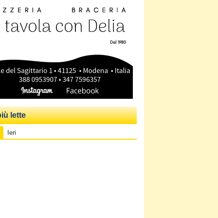
iù lette
Ieri