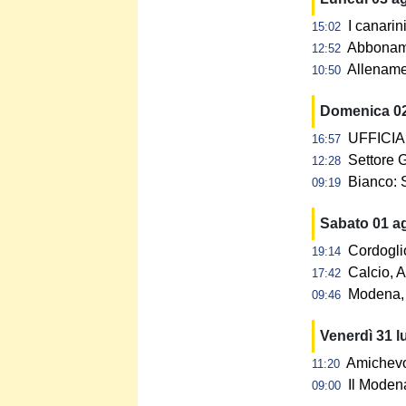
I canarin
15:02
Abbonamen
12:52
Allename
10:50
Domenica 0
UFFICIAL
16:57
Settore G
12:28
Bianco: 
09:19
Sabato 01 a
Cordogli
19:14
Calcio, A
17:42
Modena, 
09:46
Venerdì 31 l
Amichevol
11:20
Il Modena
09:00