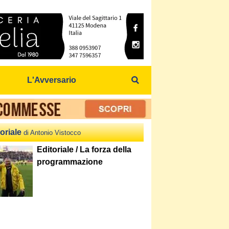
L'Avversario
oriale
di Antonio Vistocco
Editoriale / La forza della
programmazione