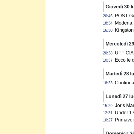
Giovedì 30 l
POST GAR
20:46
Modena, 
18:34
Kingstone
16:30
Mercoledì 29
UFFICIALE
20:38
Ecco le d
10:37
Martedì 28 l
Continua 
18:33
Lunedì 27 l
Joris Ma
15:29
Under 17:
12:31
Primavera
10:27
Domenica 26