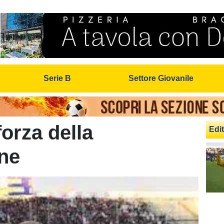
Serie B
Settore Giovanile
forza della
Edit
ne