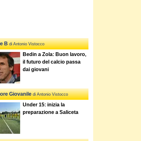
ie B
di Antonio Vistocco
Bedin a Zola: Buon lavoro,
il futuro del calcio passa
dai giovani
tore Giovanile
di Antonio Vistocco
Under 15: inizia la
preparazione a Saliceta