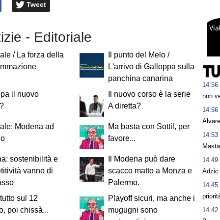
Tweet
izie - Editoriale
ale / La forza della
Il punto del Melo /
ammazione
L'arrivo di Galloppa sulla
panchina canarina
14:56
pa il nuovo
Il nuovo corso è la serie
non v
i?
A diretta?
14:56
Alvare
iale: Modena ad
Ma basta con Sottil, per
14:53
io
favore...
Mastan
: sostenibilità e
Il Modena può dare
14:49
itività vanno di
scacco matto a Monza e
Adzic 
asso
Palermo.
14:45
priori
tutto sul 12
Playoff sicuri, ma anche i
, poi chissà...
mugugni sono
14:42