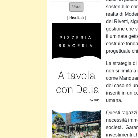
sostenibile co
realtà di Moden
[
Risultati
]
dei Rivetti, sig
gestione che ve
illuminata getta
costruire fond
progettuale chia
La strategia di
non si limita a
come Manquant
del caso né un
inseriti in un 
umana.
Questi ragazzi 
necessità imme
società. Garan
investimenti ch