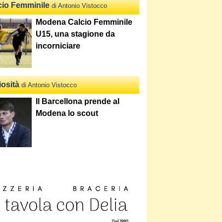
cio Femminile
di Antonio Vistocco
Modena Calcio Femminile
U15, una stagione da
incorniciare
iosità
di Antonio Vistocco
Il Barcellona prende al
Modena lo scout