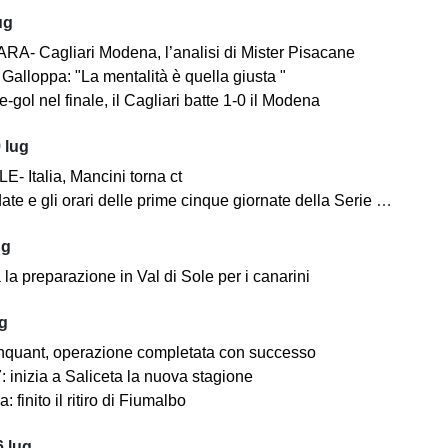
ug
A- Cagliari Modena, l’analisi di Mister Pisacane
Galloppa: "La mentalità è quella giusta "
-gol nel finale, il Cagliari batte 1-0 il Modena
 lug
- Italia, Mancini torna ct
ate e gli orari delle prime cinque giornate della Serie BKT
ug
la preparazione in Val di Sole per i canarini
ug
nquant, operazione completata con successo
 inizia a Saliceta la nuova stagione
: finito il ritiro di Fiumalbo
 lug