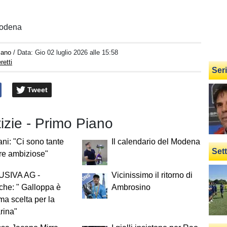
Modena
iano
/ Data:
Gio 02 luglio 2026 alle 15:58
retti
Ser
Tweet
tizie - Primo Piano
ani: "Ci sono tante
Il calendario del Modena
Set
re ambiziose"
SIVA AG -
Vicinissimo il ritorno di
he: " Galloppa è
Ambrosino
ima scelta per la
rina"