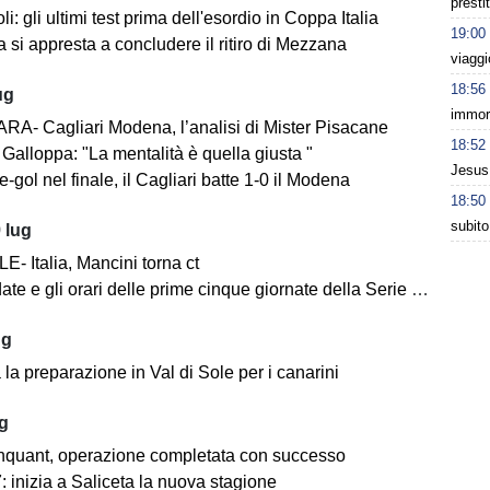
presti
i: gli ultimi test prima dell'esordio in Coppa Italia
19:00
 si appresta a concludere il ritiro di Mezzana
viaggi
18:56
ug
immort
A- Cagliari Modena, l’analisi di Mister Pisacane
18:52
Galloppa: "La mentalità è quella giusta "
Jesus 
-gol nel finale, il Cagliari batte 1-0 il Modena
18:50
subito
 lug
- Italia, Mancini torna ct
ate e gli orari delle prime cinque giornate della Serie BKT
ug
la preparazione in Val di Sole per i canarini
ug
nquant, operazione completata con successo
 inizia a Saliceta la nuova stagione