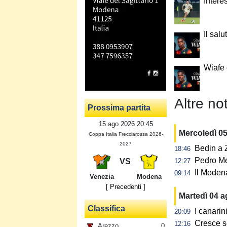
Intere
Il salu
Wiafe
Altre not
Prossima partita
15 ago 2026 20:45
Mercoledì 0
Coppa Italia Frecciarossa 2026-
2027
Bedin a Z
18:46
Pedro Me
VS
12:27
Il Modena
09:14
Venezia
Modena
[ Precedenti ]
Martedì 04 
Classifica
I canarin
20:09
Cresce s
12:16
Arezzo
0