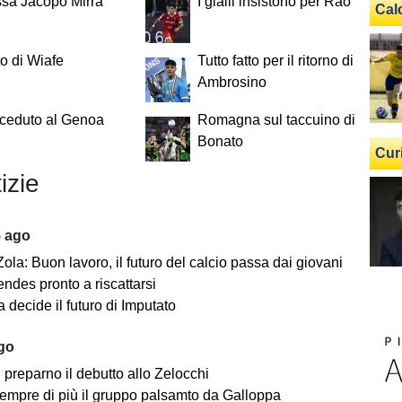
ssa Jacopo Mirra
I gialli insistono per Rao
Cal
to di Wiafe
Tutto fatto per il ritorno di
Ambrosino
 ceduto al Genoa
Romagna sul taccuino di
Bonato
Cur
izie
5 ago
ola: Buon lavoro, il futuro del calcio passa dai giovani
ndes pronto a riscattarsi
 decide il futuro di Imputato
ago
i preparno il debutto allo Zelocchi
empre di più il gruppo palsamto da Galloppa