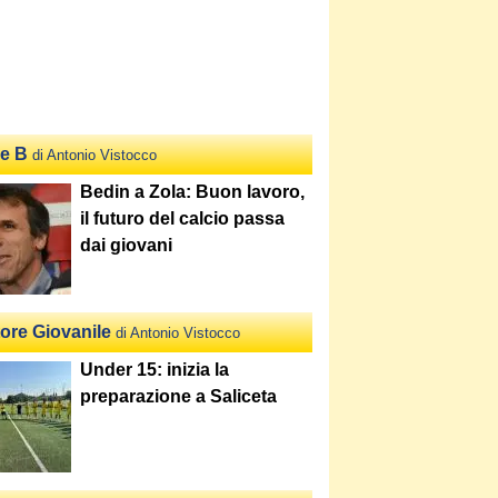
ie B
di Antonio Vistocco
Bedin a Zola: Buon lavoro,
il futuro del calcio passa
dai giovani
tore Giovanile
di Antonio Vistocco
Under 15: inizia la
preparazione a Saliceta