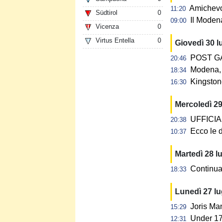
Amichevol
11:20
Südtirol
0
Il Modena
09:00
Vicenza
0
Virtus Entella
0
Giovedì 30 l
POST GAR
20:46
Modena, 
18:34
Kingstone
16:30
Mercoledì 29
UFFICIALE
20:38
Ecco le d
10:37
Martedì 28 l
Continua 
18:33
Lunedì 27 l
Joris Ma
15:29
Under 17:
12:31