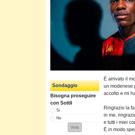
È arrivato il 
Sondaggio
un modenese p
accolto e mi ha
Bisogna proseguire
con Sottil
Ringrazio la fa
Si
in me, ringrazi
No
e tutti i miei 
È in modo spec