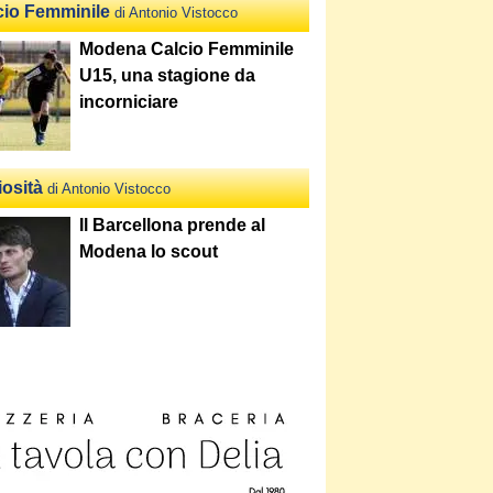
cio Femminile
di Antonio Vistocco
Modena Calcio Femminile
U15, una stagione da
incorniciare
iosità
di Antonio Vistocco
Il Barcellona prende al
Modena lo scout