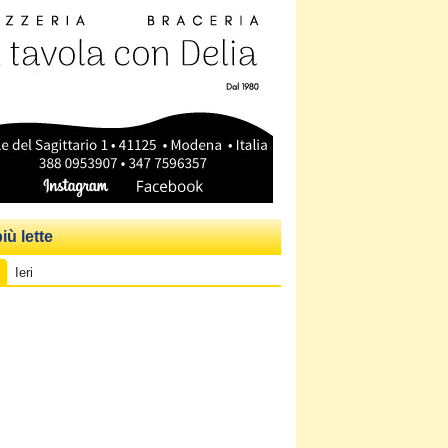
iù lette
Ieri