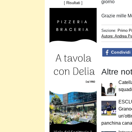
giorno
[
Risultati
]
Grazie mille 
Sezione:
Primo P
Autore: Andrea Pe
Condividi
Altre no
Catell
squad
ESCLU
Granoc
un'ott
panchina cana