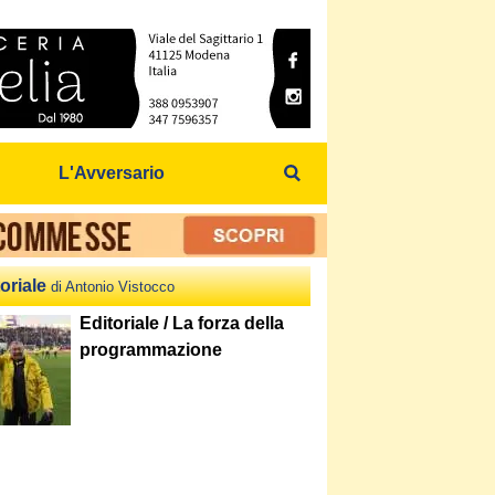
L'Avversario
oriale
di Antonio Vistocco
Editoriale / La forza della
programmazione