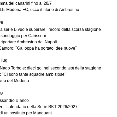
mma dei canarini fino al 28/7
E-Modena FC, ecco il ritono di Ambrosino
ug
a serie B vuole superare i record della scorsa stagione"
sondaggio per Carissoni
riportare Ambrosino dal Napoli.
antoro: "Galloppa ha portato idee nuove"
 lug
ago Torbole: dieci gol nel secondo test della stagione
i: "Ci sono tante squadre ambiziose"
dario del Modena
ug
ssandro Bianco
 per il calendario della Serie BKT 2026/2027
di un sostituto per Manquant.