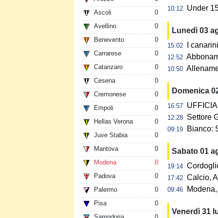
Under 15:
10:12
Ascoli
0
Avellino
0
Lunedì 03 a
Benevento
0
I canarin
15:02
Carrarese
0
Abbonamen
12:52
Catanzaro
0
Allename
10:50
Cesena
0
Domenica 0
Cremonese
0
UFFICIAL
16:57
Empoli
0
Settore G
12:28
Hellas Verona
0
Bianco: 
09:19
Juve Stabia
0
Mantova
0
Sabato 01 a
Modena
0
Cordogli
19:14
Padova
0
Calcio, A
17:42
Modena, 
Palermo
0
09:46
Pisa
0
Venerdì 31 l
Sampdoria
0