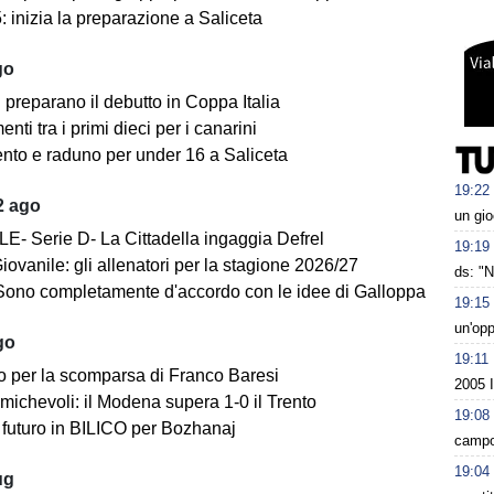
 inizia la preparazione a Saliceta
go
i preparano il debutto in Coppa Italia
ti tra i primi dieci per i canarini
nto e raduno per under 16 a Saliceta
19:22
2 ago
un gio
E- Serie D- La Cittadella ingaggia Defrel
19:19
iovanile: gli allenatori per la stagione 2026/27
ds: "N
Sono completamente d'accordo con le idee di Galloppa
19:15
un'op
go
19:11
o per la scomparsa di Franco Baresi
2005 
michevoli: il Modena supera 1-0 il Trento
19:08
futuro in BILICO per Bozhanaj
campo:
19:04
ug