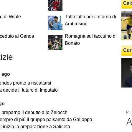
Cal
to di Wiafe
Tutto fatto per il ritorno di
Ambrosino
 ceduto al Genoa
Romagna sul taccuino di
Bonato
Cur
izie
5 ago
ndes pronto a riscattarsi
 decide il futuro di Imputato
ago
i preparno il debutto allo Zelocchi
empre di più il gruppo palsamto da Galloppa
 inizia la preparazione a Saliceta