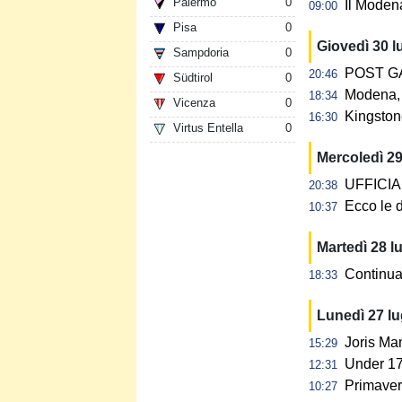
Palermo
0
Il Modena
09:00
Pisa
0
Giovedì 30 l
Sampdoria
0
POST GAR
20:46
Südtirol
0
Modena, 
18:34
Vicenza
0
Kingstone
16:30
Virtus Entella
0
Mercoledì 29
UFFICIALE
20:38
Ecco le d
10:37
Martedì 28 l
Continua 
18:33
Lunedì 27 l
Joris Ma
15:29
Under 17:
12:31
Primavera
10:27