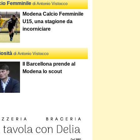
cio Femminile
di Antonio Vistocco
Modena Calcio Femminile
U15, una stagione da
incorniciare
iosità
di Antonio Vistocco
Il Barcellona prende al
Modena lo scout