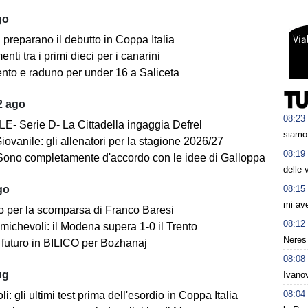
go
i preparano il debutto in Coppa Italia
ti tra i primi dieci per i canarini
nto e raduno per under 16 a Saliceta
2 ago
08:23
E- Serie D- La Cittadella ingaggia Defrel
siamo 
iovanile: gli allenatori per la stagione 2026/27
08:19
Sono completamente d'accordo con le idee di Galloppa
delle 
08:15
go
mi av
o per la scomparsa di Franco Baresi
08:12
michevoli: il Modena supera 1-0 il Trento
Neres 
futuro in BILICO per Bozhanaj
08:08
ug
Ivanov
08:04
i: gli ultimi test prima dell'esordio in Coppa Italia