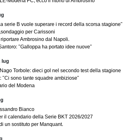
E-Modena FC, ecco il ritono di Ambrosino
ug
a serie B vuole superare i record della scorsa stagione"
sondaggio per Carissoni
riportare Ambrosino dal Napoli.
antoro: "Galloppa ha portato idee nuove"
 lug
ago Torbole: dieci gol nel secondo test della stagione
i: "Ci sono tante squadre ambiziose"
dario del Modena
ug
ssandro Bianco
 per il calendario della Serie BKT 2026/2027
di un sostituto per Manquant.
ug