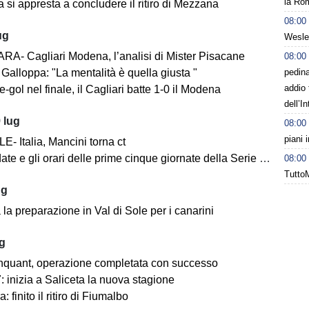
la Rom
 si appresta a concludere il ritiro di Mezzana
08:00
ug
Wesley
A- Cagliari Modena, l’analisi di Mister Pisacane
08:00
pedin
Galloppa: "La mentalità è quella giusta "
addio 
-gol nel finale, il Cagliari batte 1-0 il Modena
dell’I
 lug
08:00
piani 
- Italia, Mancini torna ct
ate e gli orari delle prime cinque giornate della Serie BKT
08:00
Tutto
ug
la preparazione in Val di Sole per i canarini
ug
nquant, operazione completata con successo
 inizia a Saliceta la nuova stagione
: finito il ritiro di Fiumalbo