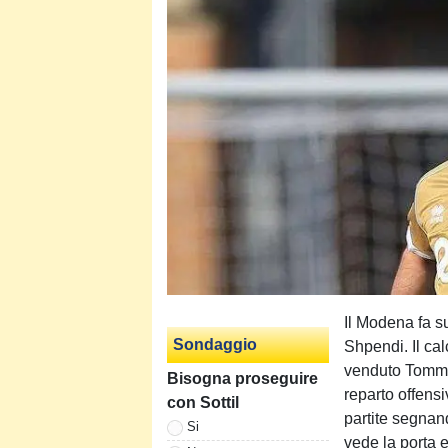
Il Modena fa s
Sondaggio
Shpendi. Il cal
venduto Tommas
Bisogna proseguire
reparto offens
con Sottil
partite segnan
Si
vede la porta e