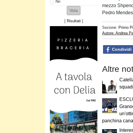
No
mezzo Shpendi 
Pedro Mendes c
[
Risultati
]
Sezione:
Primo P
Autore: Andrea Pe
Condividi
Altre no
Catell
squad
ESCLU
Granoc
un'ott
panchina cana
Intere