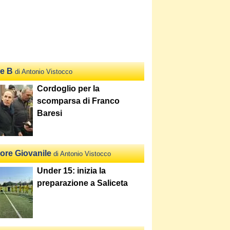
ie B
di Antonio Vistocco
Cordoglio per la
scomparsa di Franco
Baresi
tore Giovanile
di Antonio Vistocco
Under 15: inizia la
preparazione a Saliceta