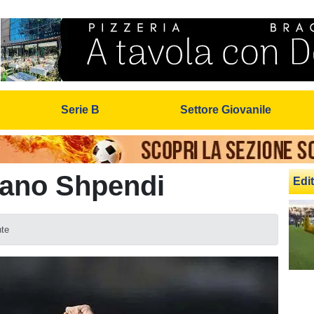
Serie B
Settore Giovanile
giano Shpendi
Edit
nte