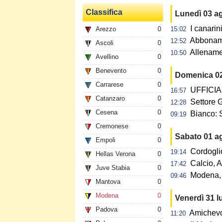
Classifica
Lunedì 03 a
I canarin
Arezzo
0
15:02
Abbonamen
12:52
Ascoli
0
Allename
10:50
Avellino
0
Benevento
0
Domenica 0
Carrarese
0
UFFICIAL
16:57
Catanzaro
0
Settore G
12:28
Cesena
0
Bianco: 
09:19
Cremonese
0
Sabato 01 a
Empoli
0
Cordogli
19:14
Hellas Verona
0
Calcio, A
17:42
Juve Stabia
0
Modena, 
09:46
Mantova
0
Modena
0
Venerdì 31 l
Padova
0
Amichevol
11:20