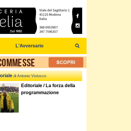
L'Avversario
oriale
di Antonio Vistocco
Editoriale / La forza della
programmazione