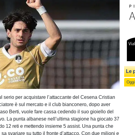
Le p
Oggi
ul serio per acquistare l’attaccante del Cesena Cristian
ciatore è sul mercato e il club bianconero, dopo aver
o Berti, vuole fare cassa cedendo il suo gioiello del
ivo. La punta albanese nell’ultima stagione ha giocato 37
do 12 reti e mettendo insieme 5 assist. Una punta che
 sa svariare su tutto il fronte d’attacco. Con due milioni e