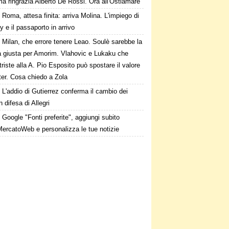
a ringrazia Alberto De Rossi. Ora all'Ostiamare
Roma, attesa finita: arriva Molina. L'impiego di
 e il passaporto in arrivo
Milan, che errore tenere Leao. Soulè sarebbe la
a giusta per Amorim. Vlahovic e Lukaku che
triste alla A. Pio Esposito può spostare il valore
nter. Cosa chiedo a Zola
L'addio di Gutierrez conferma il cambio dei
in difesa di Allegri
Google "Fonti preferite", aggiungi subito
MercatoWeb e personalizza le tue notizie