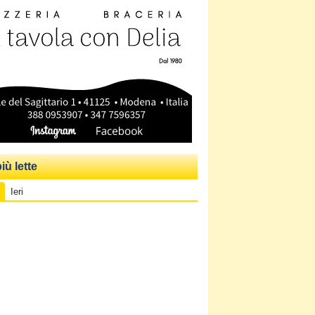
iù lette
Ieri