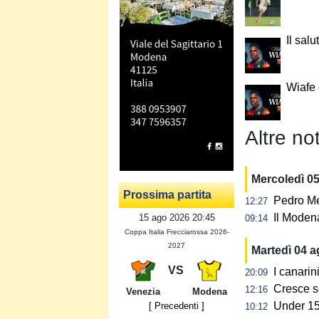
Il salu
Wiafe
Altre not
Mercoledì 0
Prossima partita
Pedro Me
12:27
Il Modena
15 ago 2026 20:45
09:14
Coppa Italia Frecciarossa 2026-
2027
Martedì 04 
VS
I canarin
20:09
Cresce s
12:16
Venezia
Modena
Under 15:
[ Precedenti ]
10:12