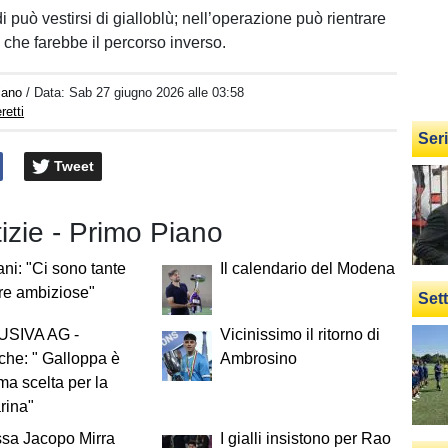
può vestirsi di gialloblù; nell’operazione può rientrare
he farebbe il percorso inverso.
iano
/ Data:
Sab 27 giugno 2026 alle 03:58
retti
Ser
Tweet
tizie - Primo Piano
ani: "Ci sono tante
Il calendario del Modena
re ambiziose"
Set
SIVA AG -
Vicinissimo il ritorno di
he: " Galloppa è
Ambrosino
ima scelta per la
rina"
ssa Jacopo Mirra
I gialli insistono per Rao