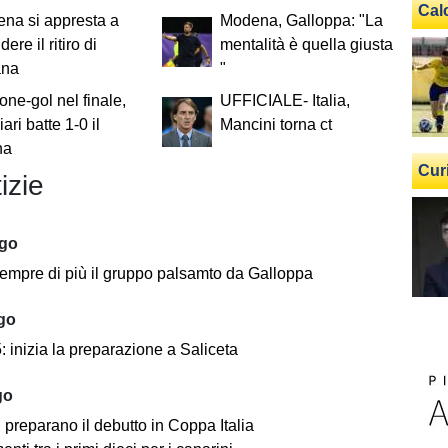
Cal
ena si appresta a
Modena, Galloppa: "La
ere il ritiro di
mentalità è quella giusta
ana
"
one-gol nel finale,
UFFICIALE- Italia,
iari batte 1-0 il
Mancini torna ct
na
Cur
izie
ago
empre di più il gruppo palsamto da Galloppa
ago
 inizia la preparazione a Saliceta
go
i preparano il debutto in Coppa Italia