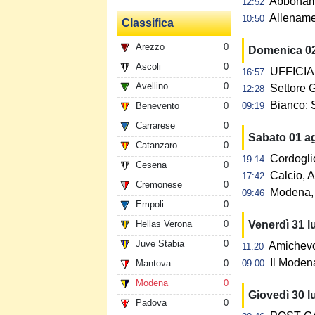
Abbonamen
12:52
Allename
10:50
Classifica
Arezzo
0
Domenica 0
Ascoli
0
UFFICIAL
16:57
Avellino
0
Settore G
12:28
Bianco: 
Benevento
0
09:19
Carrarese
0
Sabato 01 a
Catanzaro
0
Cordogli
19:14
Cesena
0
Calcio, A
17:42
Cremonese
0
Modena, 
09:46
Empoli
0
Hellas Verona
0
Venerdì 31 l
Juve Stabia
0
Amichevol
11:20
Il Modena
Mantova
0
09:00
Modena
0
Giovedì 30 l
Padova
0