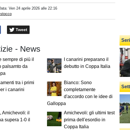
Data:
Ven 24 aprile 2026 alle 22:16
istocco
Tweet
Ser
tizie - News
 sempre di più il
I canarini preparano il
o palsamto da
debutto in Coppa Italia
ppa
menti tra i primi
Bianco: Sono
Set
er i canarini
completamente
d'accordo con le idee di
Galloppa
, Amichevoli: il
Amichevoli: gli ultimi test
 supera 1-0 il
prima dell'esordio in
Coppa Italia