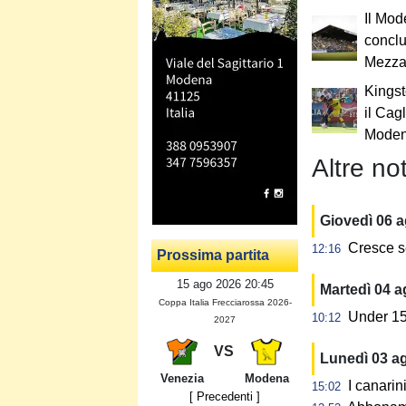
Il Mod
conclud
Mezz
Kingst
il Cagl
Mode
Altre not
Giovedì 06 
Cresce s
12:16
Prossima partita
15 ago 2026 20:45
Martedì 04 
Coppa Italia Frecciarossa 2026-
Under 15:
10:12
2027
VS
Lunedì 03 a
Venezia
Modena
I canarin
15:02
[ Precedenti ]