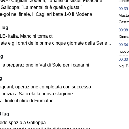
A- Cagliari Modena, l’analisi di Mister Pisacane
confer
Galloppa: "La mentalità è quella giusta "
00:39
-gol nel finale, il Cagliari batte 1-0 il Modena
Masta
Castro
 lug
00:38
- Italia, Mancini torna ct
Dioman
ate e gli orari delle prime cinque giornate della Serie BKT
00:34
nuovo
ug
00:30
la preparazione in Val di Sole per i canarini
big. P
ug
nquant, operazione completata con successo
 inizia a Saliceta la nuova stagione
: finito il ritiro di Fiumalbo
 lug
ede spazio a Galloppa