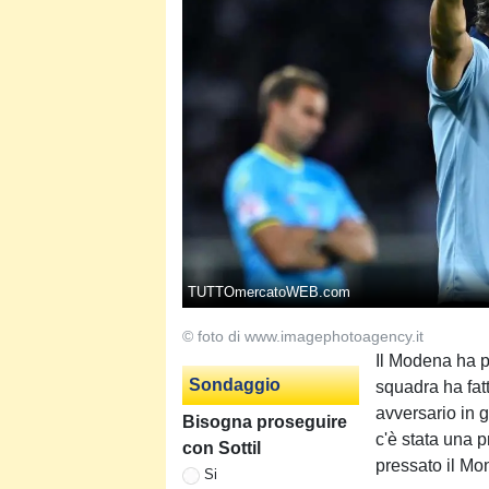
TUTTOmercatoWEB.com
© foto di www.imagephotoagency.it
Il Modena ha p
Sondaggio
squadra ha fatt
avversario in g
Bisogna proseguire
c'è stata una 
con Sottil
pressato il M
Si