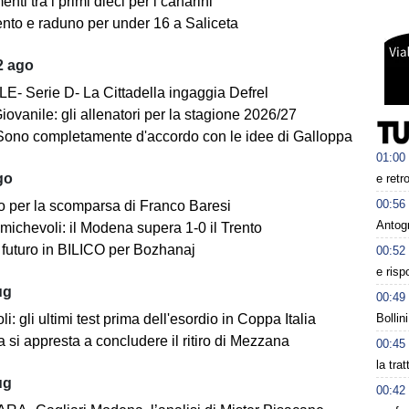
ti tra i primi dieci per i canarini
nto e raduno per under 16 a Saliceta
2 ago
E- Serie D- La Cittadella ingaggia Defrel
iovanile: gli allenatori per la stagione 2026/27
Sono completamente d'accordo con le idee di Galloppa
01:00
go
e retr
00:56
o per la scomparsa di Franco Baresi
Antog
michevoli: il Modena supera 1-0 il Trento
futuro in BILICO per Bozhanaj
00:52
e risp
ug
00:49
Bollin
i: gli ultimi test prima dell'esordio in Coppa Italia
 si appresta a concludere il ritiro di Mezzana
00:45
la tra
ug
00:42