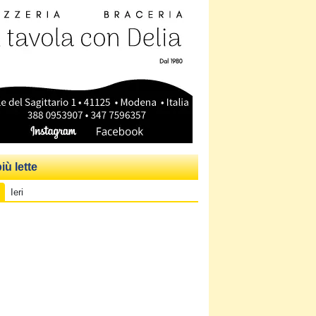
iù lette
Ieri