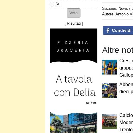
No
Sezione:
News
/ 
Autore: Antonio V
[
Risultati
]
Condividi
Altre no
Cresce
grupp
Gallo
Abbona
dieci p
Calcio
Modena
Trento