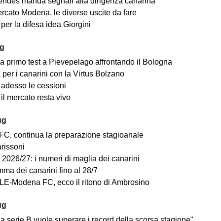
ndes manda segnali alla dirigenza canarina
rcato Modena, le diverse uscite da fare
er la difesa idea Giorgini
ug
a primo test a Pievepelago affrontando il Bologna
per i canarini con la Virtus Bolzano
adesso le cessioni
il mercato resta vivo
ug
C, continua la preparazione stagioanale
arissoni
2026/27: i numeri di maglia dei canarini
mma dei canarini fino al 28/7
E-Modena FC, ecco il ritono di Ambrosino
ug
a serie B vuole superare i record della scorsa stagione"