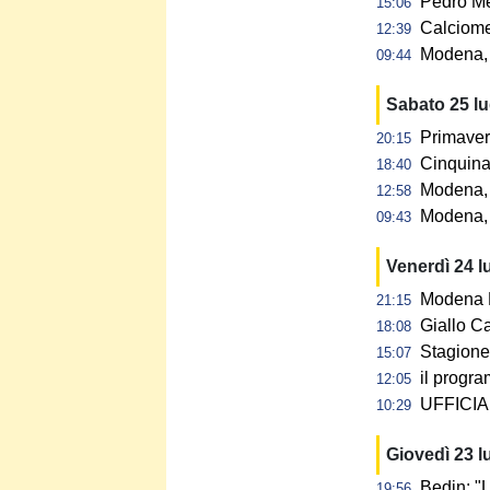
Pedro Me
15:06
Calciome
12:39
Modena, p
09:44
Sabato 25 l
Primaver
20:15
Cinquina 
18:40
Modena, 
12:58
Modena, 
09:43
Venerdì 24 l
Modena F
21:15
Giallo C
18:08
Stagione 
15:07
il progra
12:05
UFFICIAL
10:29
Giovedì 23 l
Bedin: "L
19:56