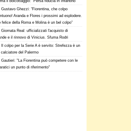
ma il boicottaggio: “Persa fiducia in Infantino”
Gustavo Ghezzi: “Fiorentina, che colpo
ntuono! Aranda e Flores i prossimi ad esplodere.
 felice della Roma e Molina è un bel colpo”
Giornata Real: ufficializzati l'acquisto di
de e il rinnovo di Vinicius. Sfuma Rodri
Il colpo per la Serie A è servito: Strefezza è un
 calciatore del Palermo
Gautieri: "La Fiorentina può competere con le
aratici un punto di riferimento"