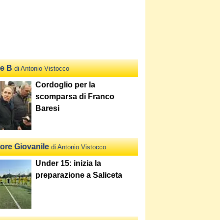
ie B
di Antonio Vistocco
Cordoglio per la
scomparsa di Franco
Baresi
tore Giovanile
di Antonio Vistocco
Under 15: inizia la
preparazione a Saliceta