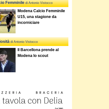
cio Femminile
di Antonio Vistocco
Modena Calcio Femminile
U15, una stagione da
incorniciare
iosità
di Antonio Vistocco
Il Barcellona prende al
Modena lo scout