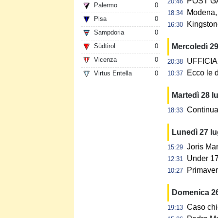
POST GAR
20:46
Palermo
0
Modena, 
18:34
Pisa
0
Kingstone
16:30
Sampdoria
0
Südtirol
0
Mercoledì 29
Vicenza
0
UFFICIALE
20:38
Ecco le d
Virtus Entella
0
10:37
Martedì 28 l
Continua 
18:33
Lunedì 27 l
Joris Ma
15:29
Under 17:
12:31
Primavera
10:27
Domenica 26
Caso chi
19:13