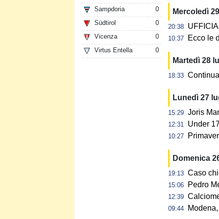
Sampdoria
0
Mercoledì 29
Südtirol
0
UFFICIALE
20:38
Vicenza
0
Ecco le d
10:37
Virtus Entella
0
Martedì 28 l
Continua 
18:33
Lunedì 27 l
Joris Ma
15:29
Under 17:
12:31
Primavera
10:27
Domenica 26
Caso chi
19:13
Pedro Me
15:06
Calciome
12:39
Modena, p
09:44