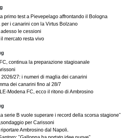
ug
a primo test a Pievepelago affrontando il Bologna
per i canarini con la Virtus Bolzano
adesso le cessioni
il mercato resta vivo
ug
C, continua la preparazione stagioanale
arissoni
2026/27: i numeri di maglia dei canarini
mma dei canarini fino al 28/7
E-Modena FC, ecco il ritono di Ambrosino
ug
a serie B vuole superare i record della scorsa stagione"
sondaggio per Carissoni
riportare Ambrosino dal Napoli.
antoro: "Galloppa ha portato idee nuove"