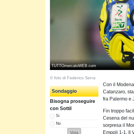
TUTTOmercatoWEB.com
© foto di Federico Serra
Con il Modena a
Sondaggio
Catanzaro, stas
fra Palermo e J
Bisogna proseguire
con Sottil
Fin troppo facil
Si
Cesena del nu
No
sorpresa il Mon
Empoli 1-1. Il