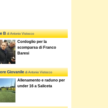
ie B
di Antonio Vistocco
Cordoglio per la
scomparsa di Franco
Baresi
tore Giovanile
di Antonio Vistocco
Allenamento e raduno per
under 16 a Saliceta