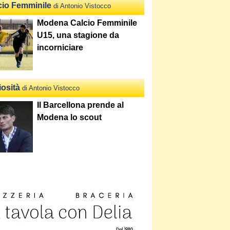
cio Femminile
di Antonio Vistocco
Modena Calcio Femminile
U15, una stagione da
incorniciare
iosità
di Antonio Vistocco
Il Barcellona prende al
Modena lo scout