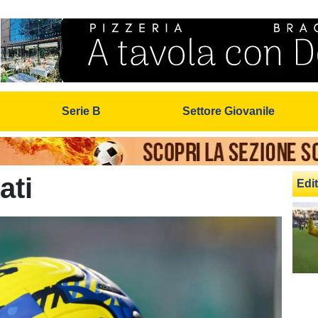
Serie B
Settore Giovanile
ati
Edit