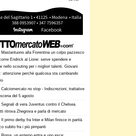
Mastantuono alla Fiorentina un colpo pazzesco
come Endrick al Lione: serve spendere e
e nello scouting per i migliori talenti. Giovani
ni: attenzione perché qualcosa sta cambiando
ro
Calciomercato no stop - Indiscrezioni, trattative
oscena del 5 agosto
Segnali di vera Juventus contro il Chelsea.
tti ritrova Zhegrova e parla di mercato
Il primo derby fra Inter e Milan finisce in parità.
o subito fra i più pimpanti
Roma, un esterno entra e uno esce: