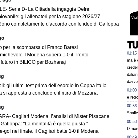
E- Serie D- La Cittadella ingaggia Defrel
iovanile: gli allenatori per la stagione 2026/27
Sono completamente d'accordo con le idee di Galloppa
go
o per la scomparsa di Franco Baresi
01:15
michevoli: il Modena supera 1-0 il Trento
ma è 
futuro in BILICO per Bozhanaj
creder
italia
ug
davve
i: gli ultimi test prima dell'esordio in Coppa Italia
01:00
 si appresta a concludere il ritiro di Mezzana
e retr
00:56
ug
Spalle
A- Cagliari Modena, l’analisi di Mister Pisacane
00:53
Galloppa: "La mentalità è quella giusta "
Dimarc
-gol nel finale, il Cagliari batte 1-0 il Modena
00:49