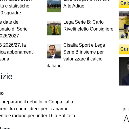
Cal
tà e statistiche
Alto Adige
20 squadre
e date del
Lega Serie B: Carlo
nato di Serie
Rivetti eletto Consigliere
026/2027
B 2026/27, la
Cisalfa Sport e Lega
Cur
fica abbonamenti
Serie B insieme per
soria
valorizzare il calcio
italiano
izie
go
i preparano il debutto in Coppa Italia
ti tra i primi dieci per i canarini
nto e raduno per under 16 a Saliceta
2 ago