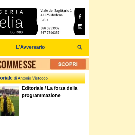
L'Avversario
oriale
di Antonio Vistocco
Editoriale / La forza della
programmazione