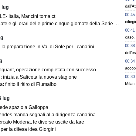
dall'A
 lug
00:45
- Italia, Mancini torna ct
cilieg
ate e gli orari delle prime cinque giornate della Serie BKT
00:41
caso. 
ug
00:38
la preparazione in Val di Sole per i canarini
dell'e
ug
00:34
accop
nquant, operazione completata con successo
00:30
 inizia a Saliceta la nuova stagione
Milan 
: finito il ritiro di Fiumalbo
 lug
ede spazio a Galloppa
ndes manda segnali alla dirigenza canarina
rcato Modena, le diverse uscite da fare
er la difesa idea Giorgini