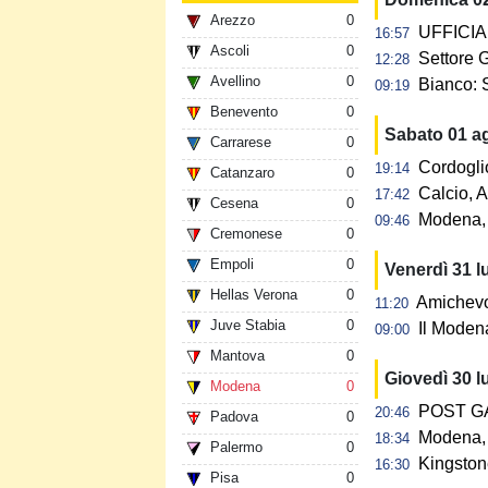
Arezzo
0
UFFICIAL
16:57
Ascoli
0
Settore G
12:28
Avellino
0
Bianco: 
09:19
Benevento
0
Sabato 01 a
Carrarese
0
Cordogli
19:14
Catanzaro
0
Calcio, A
17:42
Cesena
0
Modena, 
09:46
Cremonese
0
Empoli
0
Venerdì 31 l
Hellas Verona
0
Amichevol
11:20
Juve Stabia
0
Il Modena
09:00
Mantova
0
Giovedì 30 l
Modena
0
POST GAR
20:46
Padova
0
Modena, 
18:34
Palermo
0
Kingstone
16:30
Pisa
0