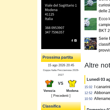
curiosi
delle 
Ecco l
campio
BKT 2
Serie 
classi
provvi
Prossima partita
Altre not
15 ago 2026 20:45
Coppa Italia Frecciarossa 2026-
2027
Lunedì 03 a
VS
I canarin
15:02
Venezia
Modena
Abbonamen
12:52
[ Precedenti ]
Allename
10:50
Classifica
Domenica 0