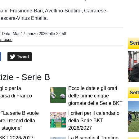
ani: Frosinone-Bari, Avellino-Sudtirol, Carrarese-
scara-Virtus Entella.
/ Data:
Mar 17 marzo 2026 alle 22:58
istocco
Ser
Tweet
tizie - Serie B
lio per la
Ecco le date e gli orari
Set
arsa di Franco
delle prime cinque
i
giornate della Serie BKT
 "La serie B vuole
I criteri per il calendario
re i record della
della Serie BKT
 stagione"
2026/2027
 BKT 2026/2027:
La B sceglie il Trentino