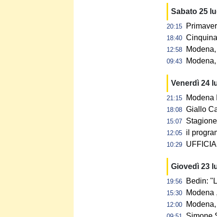
Sabato 25 l
Primaver
20:15
Cinquina 
18:40
Modena, 
12:58
Modena, 
09:43
Venerdì 24 l
Modena F
21:15
Giallo C
18:08
Stagione 
15:07
il progra
12:05
UFFICIAL
10:29
Giovedì 23 l
Bedin: "L
19:56
Modena ,
15:30
Modena, 
12:00
Simone S
09:51