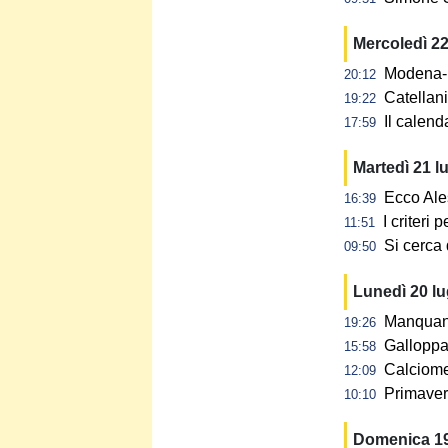
Mercoledì 22
Modena-N
20:12
Catellan
19:22
Il calen
17:59
Martedì 21 l
Ecco Ale
16:39
I criteri
11:51
Si cerca 
09:50
Lunedì 20 l
Manquant 
19:26
Galloppa:
15:58
Calciomer
12:09
Primaver
10:10
Domenica 19