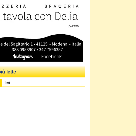
iù lette
Ieri