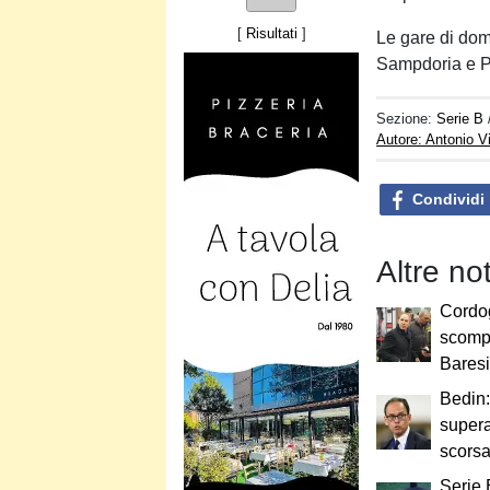
[
Risultati
]
Le gare di dom
Sampdoria e Pe
Sezione:
Serie B
Autore: Antonio V
Condividi
Altre no
Cordog
scomp
Bares
Bedin:
supera
scorsa
Serie