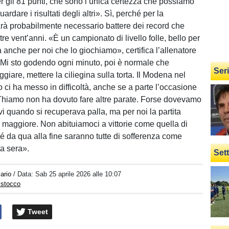
 gli 81 punti, che sono l’unica certezza che possiamo
ardare i risultati degli altri». Sì, perché per la
à probabilmente necessario battere dei record che
tre vent’anni. «È un campionato di livello folle, bello per
 anche per noi che lo giochiamo», certifica l’allenatore
Mi sto godendo ogni minuto, poi è normale che
Ser
giare, mettere la ciliegina sulla torta. Il Modena nel
ci ha messo in difficoltà, anche se a parte l’occasione
Thiamo non ha dovuto fare altre parate. Forse dovevamo
vi quando si recuperava palla, ma per noi la partita
maggiore. Non abituiamoci a vittorie come quella di
 da qua alla fine saranno tutte di sofferenza come
ta sera».
Set
ario
/ Data:
Sab 25 aprile 2026 alle 10:07
istocco
Tweet