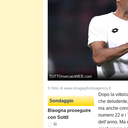
TUTTOmercatoWEB.com
© foto di www.imagephotoagency.it
Dopo la vittori
Sondaggio
che deludente, 
ma anche cons
Bisogna proseguire
numero 22 e i 7
con Sottil
dell’anno. Ma 
Si