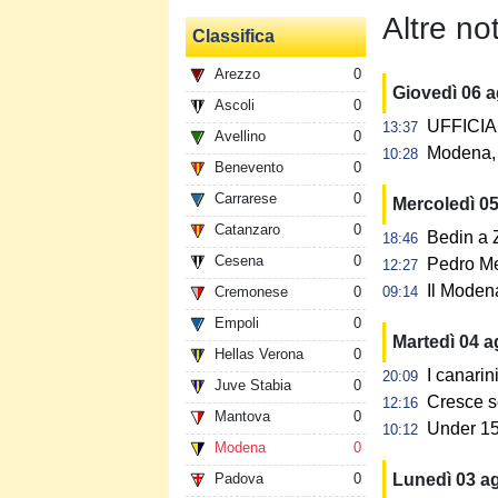
Altre not
Classifica
Arezzo
0
Giovedì 06 
Ascoli
0
UFFICIAL
13:37
Avellino
0
Modena, 
10:28
Benevento
0
Carrarese
0
Mercoledì 0
Catanzaro
0
Bedin a Z
18:46
Cesena
0
Pedro Me
12:27
Il Modena
Cremonese
0
09:14
Empoli
0
Martedì 04 
Hellas Verona
0
I canarin
20:09
Juve Stabia
0
Cresce s
12:16
Mantova
0
Under 15:
10:12
Modena
0
Padova
0
Lunedì 03 a