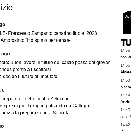
izie
ago
E- Francesco Zampano: canarino fino al 2028
Ambrosino: "Ho spinto per tornare"
14:56
5 ago
non v
ola: Buon lavoro, il futuro del calcio passa dai giovani
14:56
ndes pronto a riscattarsi
Alvare
 decide il futuro di Imputato
14:53
Mastan
ago
14:49
i preparno il debutto allo Zelocchi
Adzic 
empre di più il gruppo palsamto da Galloppa
14:45
 inizia la preparazione a Saliceta
priori
14:42
go