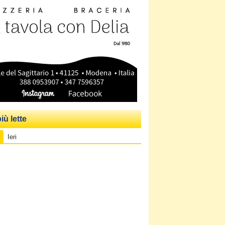
iù lette
Ieri