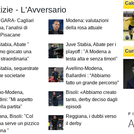
Cal
tizie - L'Avversario
GARA- Cagliari
Modena: valutazioni
, l’analisi di
della rosa attuale
 Pisacane
tabia, Abate "
Juve Stabia, Abate per i
Cur
mo giocato una
playoff : "A Modena a
 straordinaria"
testa alta e senza timori"
tabia, sequestrate
Avellino-Modena,
te societarie
Ballardini : “Abbiamo
fatto un grande percorso”
ino-Modena,
Bisoli: «Abbiamo creato
dini: "Mi aspetto
tanto, derby deciso dagli
lla partita"
episodi
na, Bisoli: "Col
Reggiana, i dubbi verso
a serve un pizzico
il derby
una "