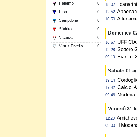
Palermo
0
I canarin
15:02
Abbonamen
Pisa
0
12:52
Allename
10:50
Sampdoria
0
Südtirol
0
Domenica 0
Vicenza
0
UFFICIAL
16:57
Virtus Entella
0
Settore G
12:28
Bianco: 
09:19
Sabato 01 a
Cordogli
19:14
Calcio, A
17:42
Modena, 
09:46
Venerdì 31 l
Amichevol
11:20
Il Modena
09:00