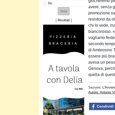
giocheremo per
No
avere, senza gu
promozione sar
resistono da ol
[
Risultati
]
chi lo vede, ma
biancorosso. «
vogliamo festeg
secondo tempo 
di Ambrosino 
essere più bra
aveva un peso 
Genova, perché
quella di ques
Sezione:
L'Avvers
Autore: Antonio V
Condividi