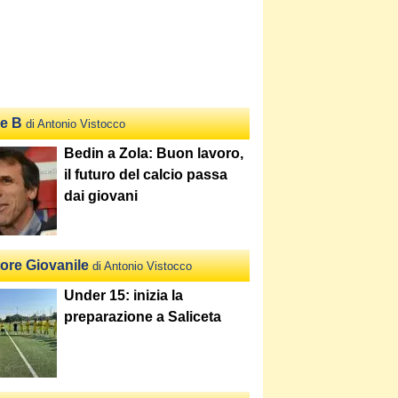
ie B
di Antonio Vistocco
Bedin a Zola: Buon lavoro,
il futuro del calcio passa
dai giovani
tore Giovanile
di Antonio Vistocco
Under 15: inizia la
preparazione a Saliceta