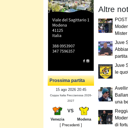
Altre no
POST 
Modena
Mister
Juve S
Abbia
partita
Juve S
le quo
Prossima partita
Avell
15 ago 2026 20:45
Ballar
Coppa Italia Frecciarossa 2026-
2027
una be
VS
Reggia
Moden
Venezia
Modena
di fort
[ Precedenti ]