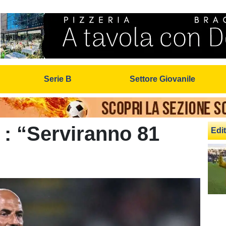
Serie B
Settore Giovanile
: “Serviranno 81
Edit