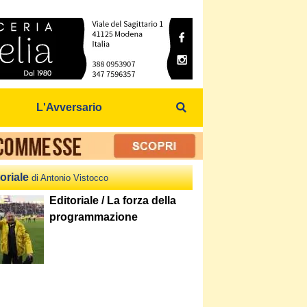
L'Avversario
oriale
di Antonio Vistocco
Editoriale / La forza della
programmazione