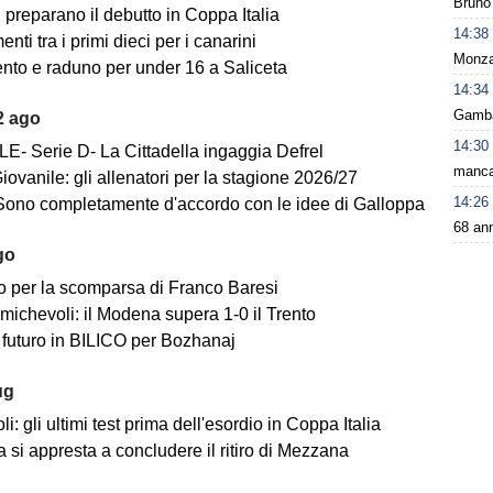
Bruno 
i preparano il debutto in Coppa Italia
14:38
ti tra i primi dieci per i canarini
Monza 
nto e raduno per under 16 a Saliceta
14:34
Gamba 
2 ago
14:30
E- Serie D- La Cittadella ingaggia Defrel
manca 
iovanile: gli allenatori per la stagione 2026/27
14:26
Sono completamente d'accordo con le idee di Galloppa
68 ann
go
o per la scomparsa di Franco Baresi
michevoli: il Modena supera 1-0 il Trento
futuro in BILICO per Bozhanaj
ug
i: gli ultimi test prima dell'esordio in Coppa Italia
 si appresta a concludere il ritiro di Mezzana