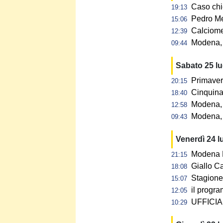
Caso chi
19:13
Pedro Me
15:06
Calciome
12:39
Modena, p
09:44
Sabato 25 l
Primaver
20:15
Cinquina 
18:40
Modena, 
12:58
Modena, 
09:43
Venerdì 24 l
Modena F
21:15
Giallo C
18:08
Stagione 
15:07
il progra
12:05
UFFICIAL
10:29