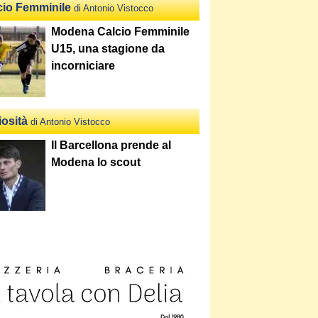
cio Femminile
di Antonio Vistocco
Modena Calcio Femminile
U15, una stagione da
incorniciare
iosità
di Antonio Vistocco
Il Barcellona prende al
Modena lo scout