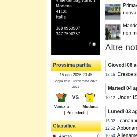
Primav
nuova
Mandel
non mo
Altre not
Prossima partita
Giovedì 06 
Cresce s
12:16
15 ago 2026 20:45
Coppa Italia Frecciarossa 2026-
2027
Martedì 04 
VS
Under 15:
10:12
Venezia
Modena
Lunedì 03 a
[ Precedenti ]
I canarin
15:02
Classifica
Abbonamen
12:52
Allename
10:50
Arezzo
0