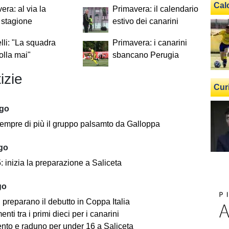
Cal
era: al via la
Primavera: il calendario
 stagione
estivo dei canarini
li: "La squadra
Primavera: i canarini
lla mai"
sbancano Perugia
izie
Cur
ago
empre di più il gruppo palsamto da Galloppa
ago
 inizia la preparazione a Saliceta
go
i preparano il debutto in Coppa Italia
ti tra i primi dieci per i canarini
nto e raduno per under 16 a Saliceta