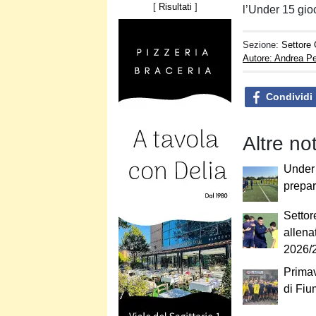
[
Risultati
]
l’Under 15 gio
Sezione:
Settore 
Autore: Andrea Pe
Condividi
Altre no
Under 
prepar
Settor
allena
2026/
Primave
di Fiu