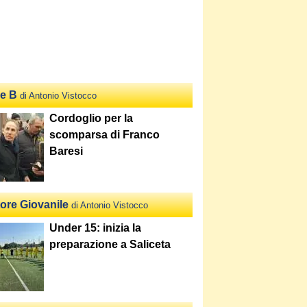
ie B
di Antonio Vistocco
Cordoglio per la
scomparsa di Franco
Baresi
tore Giovanile
di Antonio Vistocco
Under 15: inizia la
preparazione a Saliceta