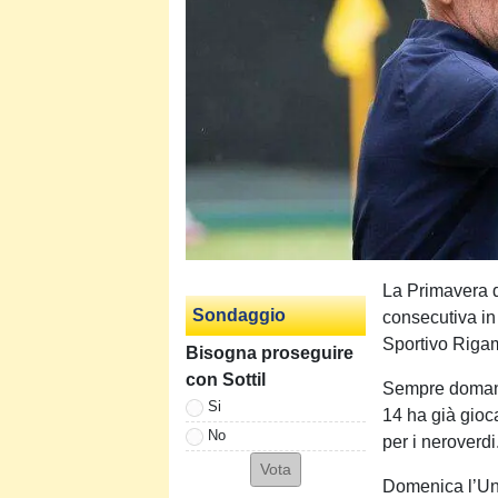
La Primavera d
Sondaggio
consecutiva in 
Sportivo Rigam
Bisogna proseguire
con Sottil
Sempre domani 
Si
14 ha già gioca
No
per i neroverdi
Domenica l’Un