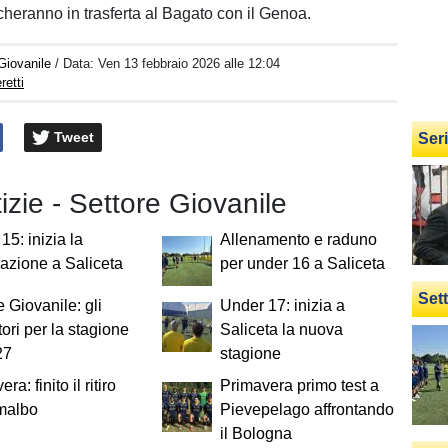
cheranno in trasferta al Bagato con il Genoa.
Giovanile
/ Data:
Ven 13 febbraio 2026 alle 12:04
retti
Tweet
Ser
tizie - Settore Giovanile
15: inizia la
Allenamento e raduno
azione a Saliceta
per under 16 a Saliceta
Set
e Giovanile: gli
Under 17: inizia a
tori per la stagione
Saliceta la nuova
27
stagione
ra: finito il ritiro
Primavera primo test a
malbo
Pievepelago affrontando
il Bologna