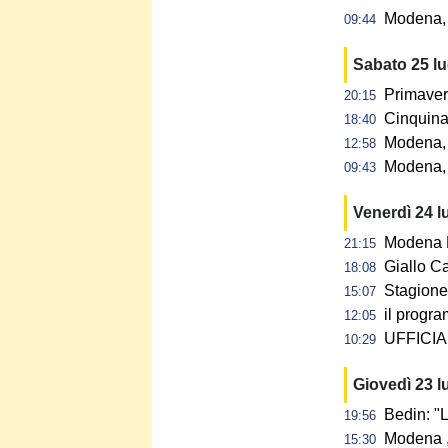
Modena, p
09:44
Sabato 25 l
Primaver
20:15
Cinquina 
18:40
Modena, 
12:58
Modena, 
09:43
Venerdì 24 l
Modena F
21:15
Giallo C
18:08
Stagione 
15:07
il progra
12:05
UFFICIAL
10:29
Giovedì 23 l
Bedin: "L
19:56
Modena ,
15:30