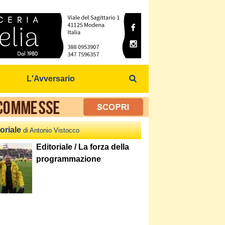
L'Avversario
oriale
di Antonio Vistocco
Editoriale / La forza della
programmazione