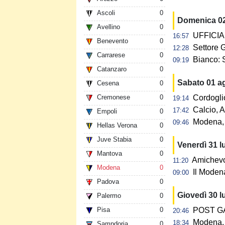
Ascoli
0
Domenica 0
Avellino
0
UFFICIAL
16:57
Benevento
0
Settore G
12:28
Carrarese
0
Bianco: 
09:19
Catanzaro
0
Sabato 01 a
Cesena
0
Cremonese
0
Cordogli
19:14
Calcio, A
17:42
Empoli
0
Modena, 
09:46
Hellas Verona
0
Juve Stabia
0
Venerdì 31 l
Mantova
0
Amichevol
11:20
Modena
0
Il Modena
09:00
Padova
0
Giovedì 30 l
Palermo
0
Pisa
0
POST GAR
20:46
Modena, 
18:34
Sampdoria
0