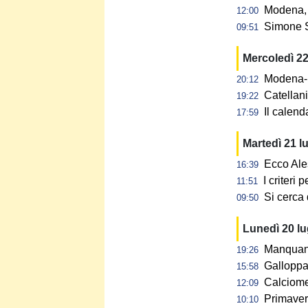
Modena, 
12:00
Simone S
09:51
Mercoledì 22
Modena-N
20:12
Catellan
19:22
Il calen
17:59
Martedì 21 l
Ecco Ale
16:39
I criteri
11:51
Si cerca 
09:50
Lunedì 20 l
Manquant 
19:26
Galloppa:
15:58
Calciomer
12:09
Primaver
10:10