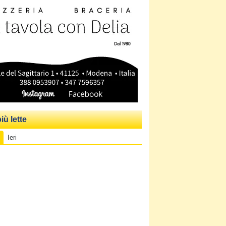
iù lette
Ieri