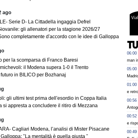
2 ago
E- Serie D- La Cittadella ingaggia Defrel
iovanile: gli allenatori per la stagione 2026/27
Sono completamente d'accordo con le idee di Galloppa
go
06:00
o per la scomparsa di Franco Baresi
man in
michevoli: il Modena supera 1-0 il Trento
05:00
futuro in BILICO per Bozhanaj
Madrid
01:00
ug
e retr
i: gli ultimi test prima dell'esordio in Coppa Italia
00:56
 si appresta a concludere il ritiro di Mezzana
Antog
00:52
ug
e risp
A- Cagliari Modena, l’analisi di Mister Pisacane
00:49
Galloppa: "La mentalità è quella giusta "