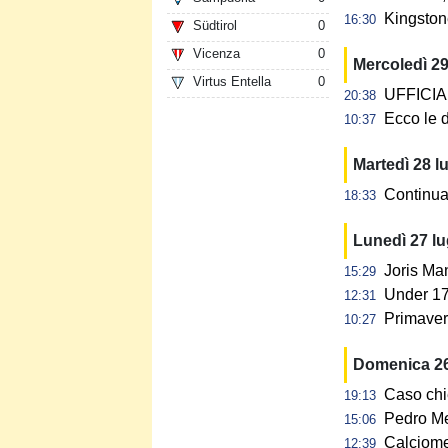
Kingstone
16:30
Südtirol
0
Vicenza
0
Mercoledì 29
Virtus Entella
0
UFFICIALE
20:38
Ecco le d
10:37
Martedì 28 l
Continua 
18:33
Lunedì 27 l
Joris Ma
15:29
Under 17:
12:31
Primavera
10:27
Domenica 26
Caso chi
19:13
Pedro Me
15:06
Calciome
12:39