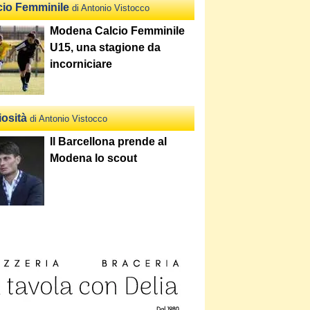
cio Femminile
di Antonio Vistocco
Modena Calcio Femminile
U15, una stagione da
incorniciare
iosità
di Antonio Vistocco
Il Barcellona prende al
Modena lo scout