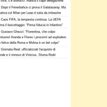
i vice, c’è Bonucci: manca il capo delegazione
Dopo il Fenerbahce ci prova il Galatasaray. Ma
ttativa col Milan per Leao è tutta da imbastire
Caos FIFA, la tempesta continua. La UEFA
ma il boicottaggio: “Persa fiducia in Infantino”
Gustavo Ghezzi: “Fiorentina, che colpo
ntuono! Aranda e Flores i prossimi ad esplodere.
 felice della Roma e Molina è un bel colpo”
Giornata Real: ufficializzati l'acquisto di
de e il rinnovo di Vinicius. Sfuma Rodri