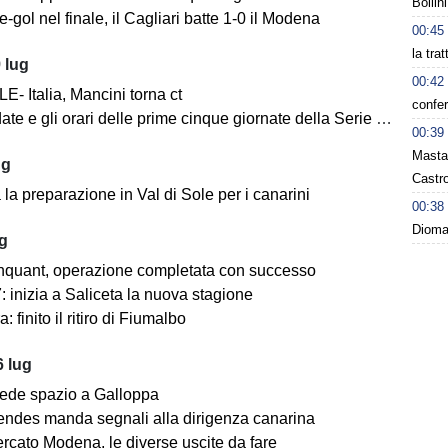
Bollin
-gol nel finale, il Cagliari batte 1-0 il Modena
00:45
la tra
 lug
00:42
- Italia, Mancini torna ct
confer
ate e gli orari delle prime cinque giornate della Serie BKT
00:39
Masta
ug
Castro
la preparazione in Val di Sole per i canarini
00:38
Dioman
ug
nquant, operazione completata con successo
 inizia a Saliceta la nuova stagione
: finito il ritiro di Fiumalbo
 lug
ede spazio a Galloppa
ndes manda segnali alla dirigenza canarina
rcato Modena, le diverse uscite da fare