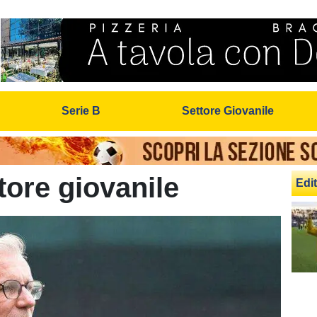
Serie B
Settore Giovanile
tore giovanile
Edit