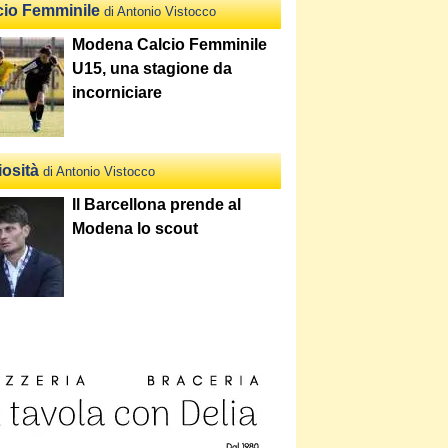
cio Femminile
di Antonio Vistocco
Modena Calcio Femminile
U15, una stagione da
incorniciare
iosità
di Antonio Vistocco
Il Barcellona prende al
Modena lo scout