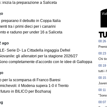
 inizia la preparazione a Saliceta
go
i preparano il debutto in Coppa Italia
ti tra i primi dieci per i canarini
nto e raduno per under 16 a Saliceta
00:26
2 ago
Premie
E- Serie D- La Cittadella ingaggia Defrel
00:23
iovanile: gli allenatori per la stagione 2026/27
Chi tir
Sono completamente d'accordo con le idee di Galloppa
00:19
tutti i
go
00:15
o per la scomparsa di Franco Baresi
Juvent
michevoli: il Modena supera 1-0 il Trento
00:11
futuro in BILICO per Bozhanaj
"Sono 
00:07
ug