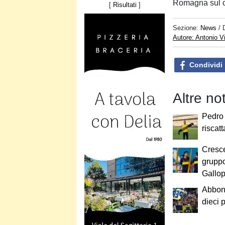
Romagna sul ca
[
Risultati
]
Sezione:
News
/ 
Autore: Antonio V
Condividi
Altre no
Pedro
riscatt
Cresce
grupp
Gallo
Abbona
dieci p