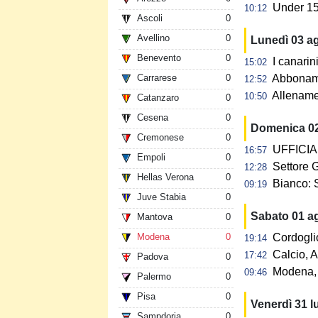
Under 15:
10:12
Ascoli
0
Avellino
0
Lunedì 03 a
Benevento
0
I canarin
15:02
Carrarese
0
Abbonamen
12:52
Allename
10:50
Catanzaro
0
Cesena
0
Domenica 0
Cremonese
0
UFFICIAL
16:57
Empoli
0
Settore G
12:28
Hellas Verona
0
Bianco: 
09:19
Juve Stabia
0
Sabato 01 a
Mantova
0
Modena
0
Cordogli
19:14
Calcio, A
17:42
Padova
0
Modena, 
09:46
Palermo
0
Pisa
0
Venerdì 31 l
Sampdoria
0