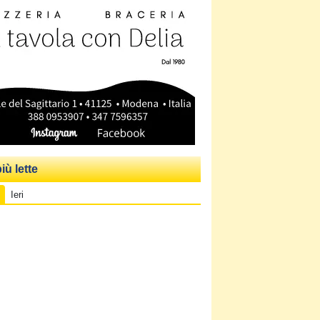
iù lette
Ieri