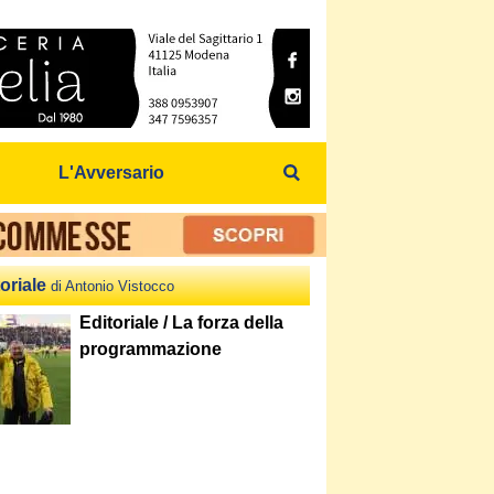
L'Avversario
oriale
di Antonio Vistocco
Editoriale / La forza della
programmazione