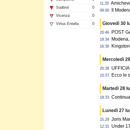
Amichevol
11:20
Südtirol
0
Il Modena
09:00
Vicenza
0
Giovedì 30 l
Virtus Entella
0
POST GAR
20:46
Modena, 
18:34
Kingstone
16:30
Mercoledì 29
UFFICIALE
20:38
Ecco le d
10:37
Martedì 28 l
Continua 
18:33
Lunedì 27 l
Joris Ma
15:29
Under 17:
12:31