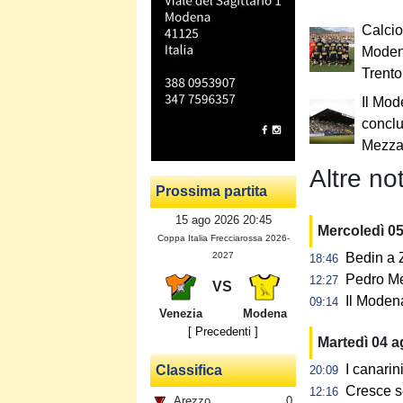
Calcio
Modena
Trento
Il Mod
conclud
Mezz
Altre not
Prossima partita
15 ago 2026 20:45
Mercoledì 0
Coppa Italia Frecciarossa 2026-
2027
Bedin a Z
18:46
Pedro Me
12:27
VS
Il Modena
09:14
Venezia
Modena
[ Precedenti ]
Martedì 04 
I canarin
Classifica
20:09
Cresce s
12:16
Arezzo
0