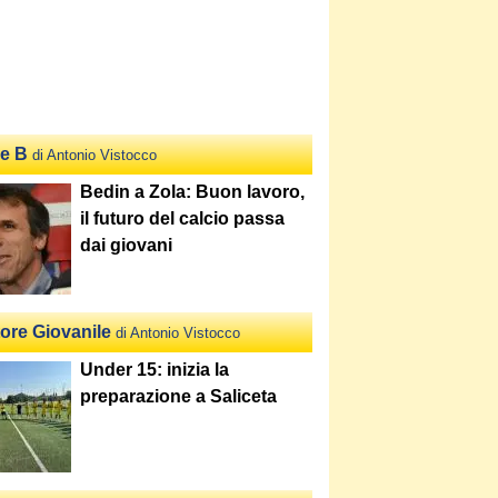
ie B
di Antonio Vistocco
Bedin a Zola: Buon lavoro,
il futuro del calcio passa
dai giovani
tore Giovanile
di Antonio Vistocco
Under 15: inizia la
preparazione a Saliceta