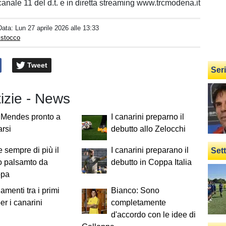
nale 11 del d.t. e in diretta streaming www.trcmodena.it
Data:
Lun 27 aprile 2026 alle 13:33
istocco
Tweet
Ser
tizie - News
 Mendes pronto a
I canarini preparno il
arsi
debutto allo Zelocchi
 sempre di più il
I canarini preparano il
Set
o palsamto da
debutto in Coppa Italia
ppa
menti tra i primi
Bianco: Sono
er i canarini
completamente
d'accordo con le idee di