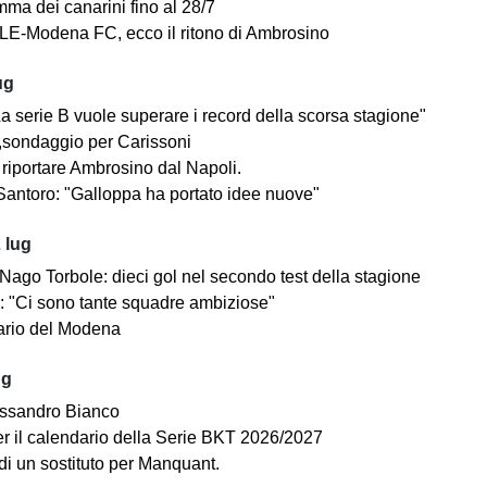
mma dei canarini fino al 28/7
E-Modena FC, ecco il ritono di Ambrosino
ug
a serie B vuole superare i record della scorsa stagione"
sondaggio per Carissoni
riportare Ambrosino dal Napoli.
antoro: "Galloppa ha portato idee nuove"
 lug
ago Torbole: dieci gol nel secondo test della stagione
i: "Ci sono tante squadre ambiziose"
dario del Modena
ug
ssandro Bianco
 per il calendario della Serie BKT 2026/2027
di un sostituto per Manquant.