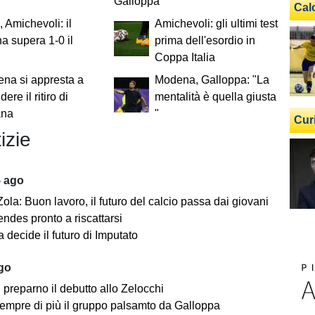
Galloppa
Cal
, Amichevoli: il
Amichevoli: gli ultimi test
 supera 1-0 il
prima dell'esordio in
Coppa Italia
ena si appresta a
Modena, Galloppa: "La
ere il ritiro di
mentalità è quella giusta
ana
"
Cur
izie
5 ago
ola: Buon lavoro, il futuro del calcio passa dai giovani
ndes pronto a riscattarsi
 decide il futuro di Imputato
ago
i preparno il debutto allo Zelocchi
empre di più il gruppo palsamto da Galloppa