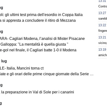
13:31
Contra
ug
13:27
i: gli ultimi test prima dell'esordio in Coppa Italia
sarebb
 si appresta a concludere il ritiro di Mezzana
13:22
finger
ug
13:21
A- Cagliari Modena, l’analisi di Mister Pisacane
vicino
Galloppa: "La mentalità è quella giusta "
13:19
-gol nel finale, il Cagliari batte 1-0 il Modena
amiche
 lug
- Italia, Mancini torna ct
ate e gli orari delle prime cinque giornate della Serie BKT
ug
la preparazione in Val di Sole per i canarini
ug