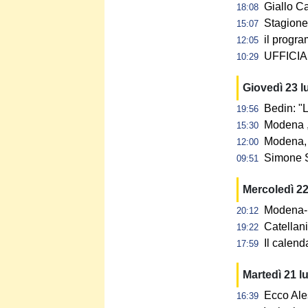
Giallo C
18:08
Stagione 
15:07
il progra
12:05
UFFICIAL
10:29
Giovedì 23 l
Bedin: "L
19:56
Modena ,
15:30
Modena, 
12:00
Simone S
09:51
Mercoledì 22
Modena-N
20:12
Catellan
19:22
Il calen
17:59
Martedì 21 l
Ecco Ale
16:39