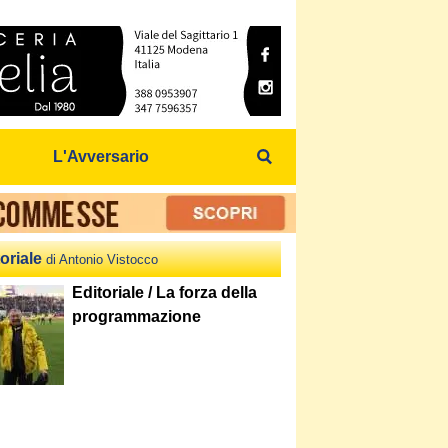
L'Avversario
oriale
di Antonio Vistocco
Editoriale / La forza della
programmazione