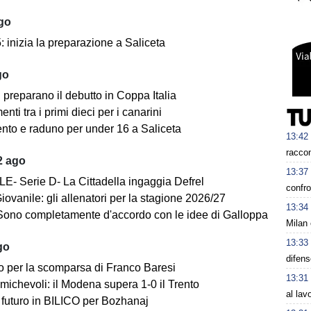
ago
 inizia la preparazione a Saliceta
go
i preparano il debutto in Coppa Italia
ti tra i primi dieci per i canarini
nto e raduno per under 16 a Saliceta
13:42
racco
2 ago
13:37
E- Serie D- La Cittadella ingaggia Defrel
confro
iovanile: gli allenatori per la stagione 2026/27
13:34
Sono completamente d'accordo con le idee di Galloppa
Milan 
13:33
go
difen
o per la scomparsa di Franco Baresi
13:31
michevoli: il Modena supera 1-0 il Trento
al lav
futuro in BILICO per Bozhanaj