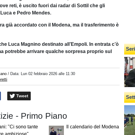
ve reti, è uscito fuori dai radar di Sottil che gli
e Luca e Pedro Mendes.
era già accordato con il Modena, ma il trasferimento è
che Luca Magnino destinato all’Empoli. In entrata c’ò
Ser
 potrebbe arrivare qualche sorpresa proprio sul
iano
/ Data:
Lun 02 febbraio 2026 alle 11:30
retti
Tweet
Set
tizie - Primo Piano
ani: "Ci sono tante
Il calendario del Modena
re ambiziose"