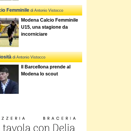
cio Femminile
di Antonio Vistocco
Modena Calcio Femminile
U15, una stagione da
incorniciare
iosità
di Antonio Vistocco
Il Barcellona prende al
Modena lo scout