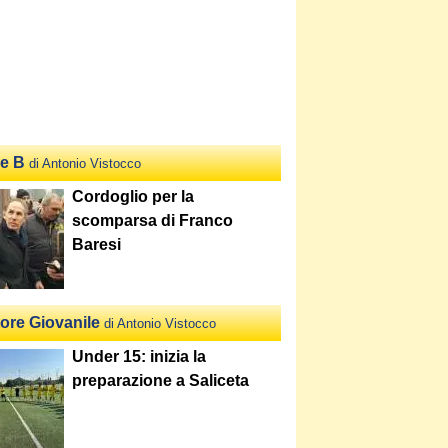
ie B
di Antonio Vistocco
Cordoglio per la
scomparsa di Franco
Baresi
tore Giovanile
di Antonio Vistocco
Under 15: inizia la
preparazione a Saliceta