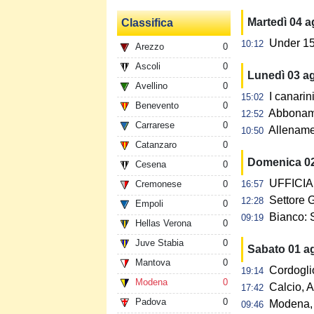
Martedì 04 
Classifica
Under 15:
10:12
Arezzo
0
Ascoli
0
Lunedì 03 a
Avellino
0
I canarin
15:02
Benevento
0
Abbonamen
12:52
Carrarese
0
Allename
10:50
Catanzaro
0
Domenica 0
Cesena
0
UFFICIAL
Cremonese
0
16:57
Settore G
12:28
Empoli
0
Bianco: 
09:19
Hellas Verona
0
Juve Stabia
0
Sabato 01 a
Mantova
0
Cordogli
19:14
Modena
0
Calcio, A
17:42
Padova
0
Modena, 
09:46