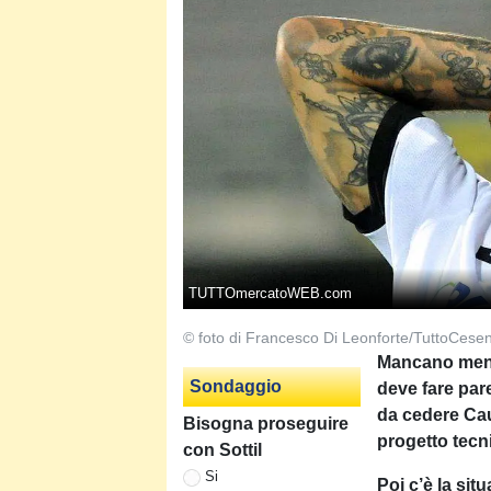
TUTTOmercatoWEB.com
© foto di Francesco Di Leonforte/TuttoCesen
Mancano meno 
Sondaggio
deve fare par
da cedere Cau
Bisogna proseguire
progetto tecn
con Sottil
Si
Poi c’è la sit