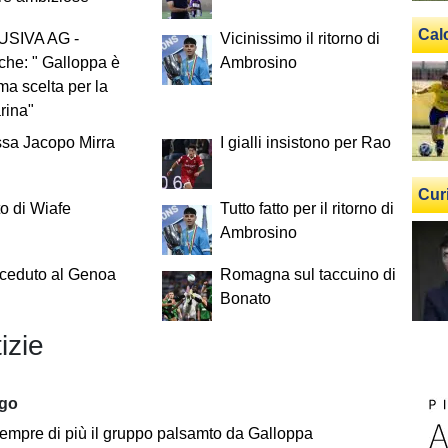
Cal
SIVA AG -
Vicinissimo il ritorno di
he: " Galloppa è
Ambrosino
ima scelta per la
rina"
ssa Jacopo Mirra
I gialli insistono per Rao
Cur
to di Wiafe
Tutto fatto per il ritorno di
Ambrosino
 ceduto al Genoa
Romagna sul taccuino di
Bonato
izie
ago
empre di più il gruppo palsamto da Galloppa