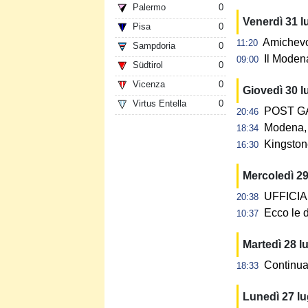
Palermo
0
Venerdì 31 l
Pisa
0
Amichevol
11:20
Sampdoria
0
Il Modena
09:00
Südtirol
0
Vicenza
0
Giovedì 30 l
Virtus Entella
0
POST GAR
20:46
Modena, 
18:34
Kingstone
16:30
Mercoledì 29
UFFICIALE
20:38
Ecco le d
10:37
Martedì 28 l
Continua 
18:33
Lunedì 27 l