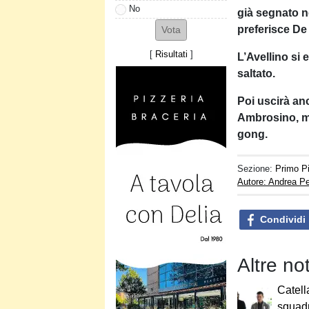
No
già segnato no
preferisce D
[
Risultati
]
L’Avellino si 
saltato.
Poi uscirà an
Ambrosino, ma
gong.
Sezione:
Primo P
Autore: Andrea Pe
Condividi
Altre no
Catell
squad