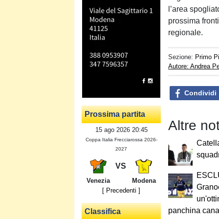
l’area spogliat
prossima fronti
regionale.
Sezione:
Primo P
Autore: Andrea Pe
Condividi
Prossima partita
Altre no
15 ago 2026 20:45
Coppa Italia Frecciarossa 2026-
Catell
2027
squad
VS
ESCLU
Venezia
Modena
Granoc
[ Precedenti ]
un'ott
panchina cana
Classifica