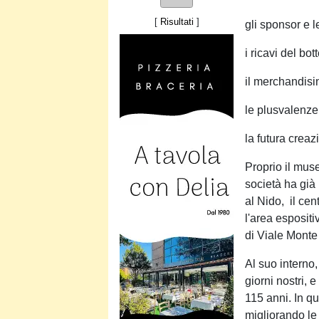
[
Risultati
]
gli sponsor e 
i ricavi del bo
il merchandisin
le plusvalenze
la futura crea
Proprio il mus
società ha già
al Nido, il cent
l'area espositi
di Viale Monte
Al suo interno,
giorni nostri, 
115 anni. In qu
migliorando le 