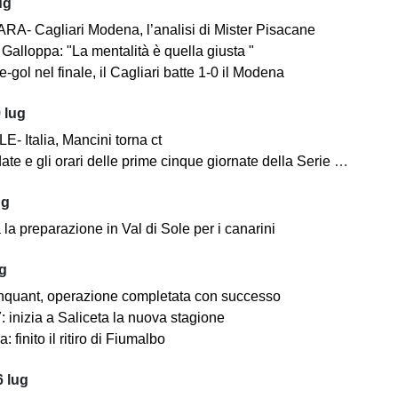
ug
A- Cagliari Modena, l’analisi di Mister Pisacane
Galloppa: "La mentalità è quella giusta "
-gol nel finale, il Cagliari batte 1-0 il Modena
 lug
- Italia, Mancini torna ct
ate e gli orari delle prime cinque giornate della Serie BKT
ug
la preparazione in Val di Sole per i canarini
ug
nquant, operazione completata con successo
 inizia a Saliceta la nuova stagione
: finito il ritiro di Fiumalbo
 lug