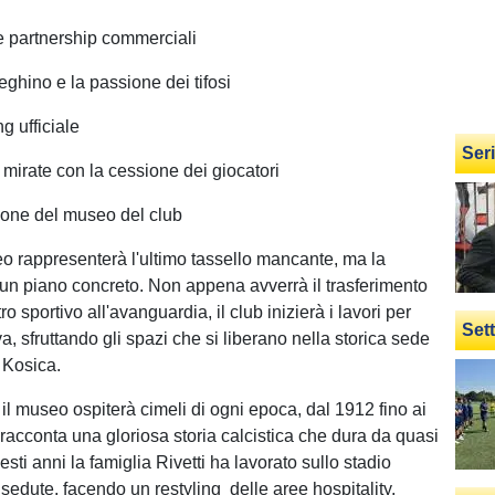
le partnership commerciali
tteghino e la passione dei tifosi
g ufficiale
Ser
 mirate con la cessione dei giocatori
zione del museo del club
eo rappresenterà l'ultimo tassello mancante, ma la
 un piano concreto. Non appena avverrà il trasferimento
ro sportivo all'avanguardia, il club inizierà i lavori per
Set
va, sfruttando gli spazi che si liberano nella storica sede
 Kosica.
 il museo ospiterà cimeli di ogni epoca, dal 1912 fino ai
e racconta una gloriosa storia calcistica che dura da quasi
esti anni la famiglia Rivetti ha lavorato sullo stadio
sedute, facendo un restyling delle aree hospitality,