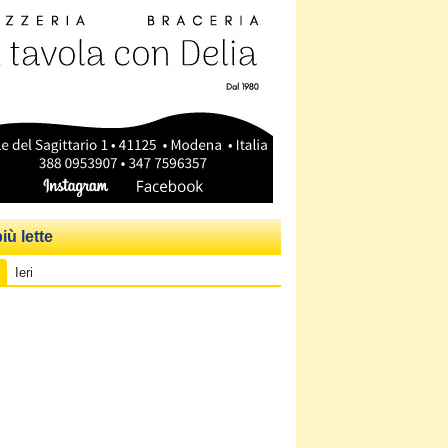
iù lette
Ieri