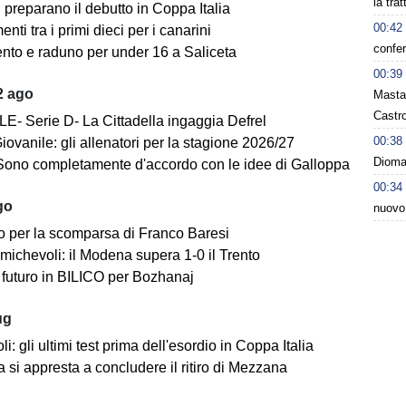
la tra
i preparano il debutto in Coppa Italia
00:42
ti tra i primi dieci per i canarini
confer
nto e raduno per under 16 a Saliceta
00:39
2 ago
Masta
Castro
E- Serie D- La Cittadella ingaggia Defrel
00:38
iovanile: gli allenatori per la stagione 2026/27
Dioman
Sono completamente d'accordo con le idee di Galloppa
00:34
go
nuovo
o per la scomparsa di Franco Baresi
michevoli: il Modena supera 1-0 il Trento
futuro in BILICO per Bozhanaj
ug
i: gli ultimi test prima dell'esordio in Coppa Italia
 si appresta a concludere il ritiro di Mezzana