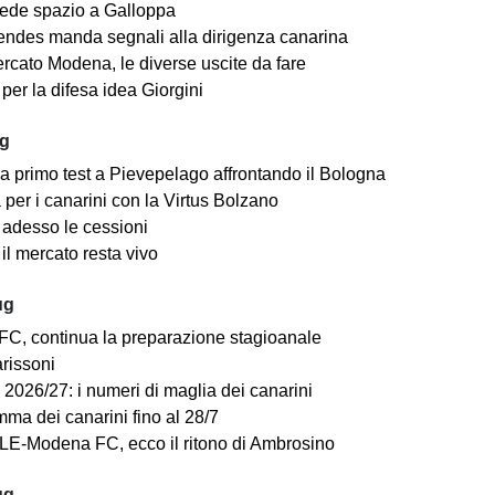
ede spazio a Galloppa
ndes manda segnali alla dirigenza canarina
rcato Modena, le diverse uscite da fare
er la difesa idea Giorgini
ug
a primo test a Pievepelago affrontando il Bologna
per i canarini con la Virtus Bolzano
adesso le cessioni
il mercato resta vivo
ug
C, continua la preparazione stagioanale
arissoni
2026/27: i numeri di maglia dei canarini
mma dei canarini fino al 28/7
E-Modena FC, ecco il ritono di Ambrosino
ug