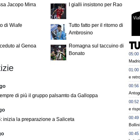
ssa Jacopo Mirra
I gialli insistono per Rao
to di Wiafe
Tutto fatto per il ritorno di
Ambrosino
 ceduto al Genoa
Romagna sul taccuino di
Bonato
05:00
Madrid
izie
01:00
e retr
00:56
ago
Antog
empre di più il gruppo palsamto da Galloppa
00:52
e risp
ago
00:49
 inizia la preparazione a Saliceta
Bollin
go
00:45