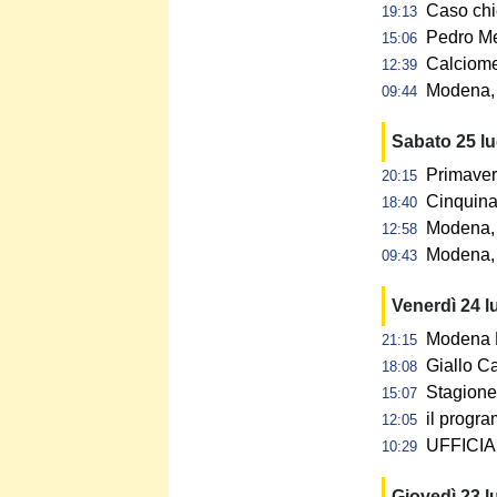
Caso chi
19:13
Pedro Me
15:06
Calciome
12:39
Modena, p
09:44
Sabato 25 l
Primaver
20:15
Cinquina 
18:40
Modena, 
12:58
Modena, 
09:43
Venerdì 24 l
Modena F
21:15
Giallo C
18:08
Stagione 
15:07
il progra
12:05
UFFICIAL
10:29
Giovedì 23 l