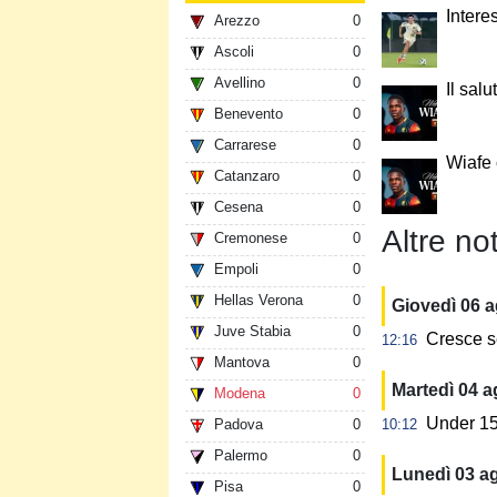
Intere
Arezzo
0
Ascoli
0
Avellino
0
Il salu
Benevento
0
Carrarese
0
Wiafe
Catanzaro
0
Cesena
0
Altre not
Cremonese
0
Empoli
0
Hellas Verona
0
Giovedì 06 
Juve Stabia
0
Cresce s
12:16
Mantova
0
Martedì 04 
Modena
0
Under 15:
Padova
0
10:12
Palermo
0
Lunedì 03 a
Pisa
0