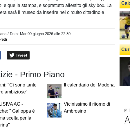
Cal
oi e quella stampa, e soprattutto allestito gli sky box. La
era sarà il museo da inserire nel circuito cittadino e
iano
/ Data:
Mar 09 giugno 2026 alle 22:30
retti
Cur
Tweet
tizie - Primo Piano
ani: "Ci sono tante
Il calendario del Modena
re ambiziose"
SIVA AG -
Vicinissimo il ritorno di
he: " Galloppa è
Ambrosino
ima scelta per la
rina"