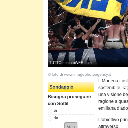
TUTTOmercatoWEB.com
© foto di www.imagephotoagency.it
Il Modena cost
Sondaggio
sostenibile, ra
una visione ben
Bisogna proseguire
ragione a ques
con Sottil
emiliana d'ado
Si
No
L'obiettivo prin
attraverso: