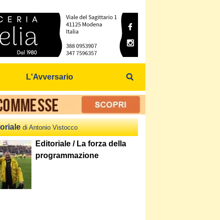
L'Avversario
oriale
di Antonio Vistocco
Editoriale / La forza della
programmazione