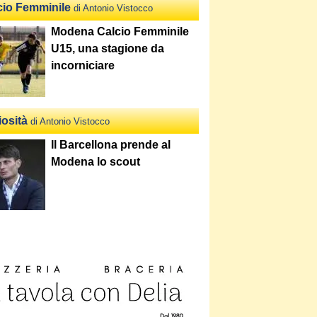
cio Femminile
di Antonio Vistocco
Modena Calcio Femminile
U15, una stagione da
incorniciare
iosità
di Antonio Vistocco
Il Barcellona prende al
Modena lo scout