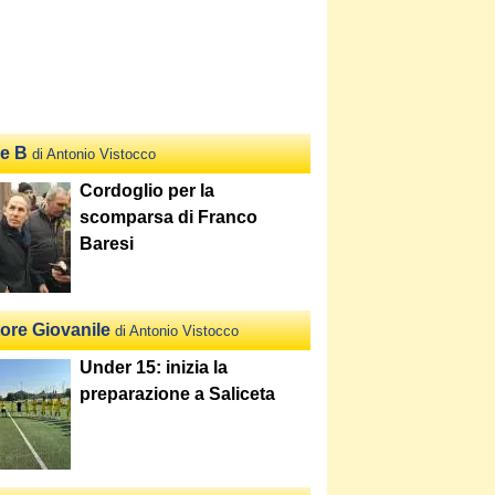
ie B
di Antonio Vistocco
Cordoglio per la
scomparsa di Franco
Baresi
tore Giovanile
di Antonio Vistocco
Under 15: inizia la
preparazione a Saliceta