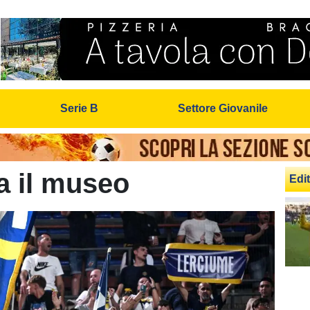
Serie B
Settore Giovanile
a il museo
Edit