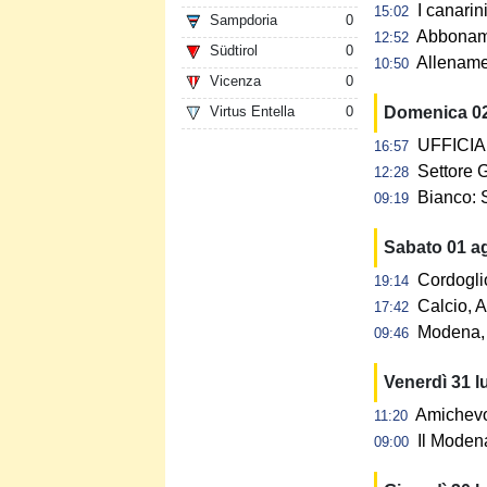
I canarin
15:02
Sampdoria
0
Abbonamen
12:52
Südtirol
0
Allename
10:50
Vicenza
0
Virtus Entella
0
Domenica 0
UFFICIAL
16:57
Settore G
12:28
Bianco: 
09:19
Sabato 01 a
Cordogli
19:14
Calcio, A
17:42
Modena, 
09:46
Venerdì 31 l
Amichevol
11:20
Il Modena
09:00