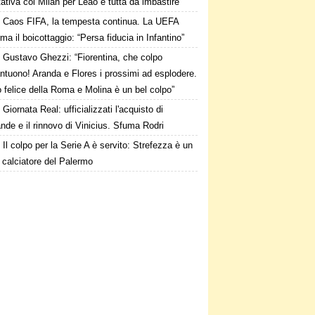
ttativa col Milan per Leao è tutta da imbastire
Caos FIFA, la tempesta continua. La UEFA
ma il boicottaggio: “Persa fiducia in Infantino”
Gustavo Ghezzi: “Fiorentina, che colpo
ntuono! Aranda e Flores i prossimi ad esplodere.
 felice della Roma e Molina è un bel colpo”
Giornata Real: ufficializzati l'acquisto di
de e il rinnovo di Vinicius. Sfuma Rodri
Il colpo per la Serie A è servito: Strefezza è un
 calciatore del Palermo