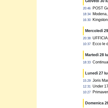
Giovedì 30 l
POST GAR
20:46
Modena, 
18:34
Kingstone
16:30
Mercoledì 29
UFFICIALE
20:38
Ecco le d
10:37
Martedì 28 l
Continua 
18:33
Lunedì 27 l
Joris Ma
15:29
Under 17:
12:31
Primavera
10:27
Domenica 26