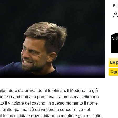
Le p
Oggi
allenatore sta arrivando al fotofinish. Il Modena ha già
 volte i candidati alla panchina. La prossima settimana
to il vincitore del casting. In questo momento il nome
 di Galloppa, ma c’è da vincere la concorrenza del
 tecnico abita e dove abitano la moglie e gioca il figlio.