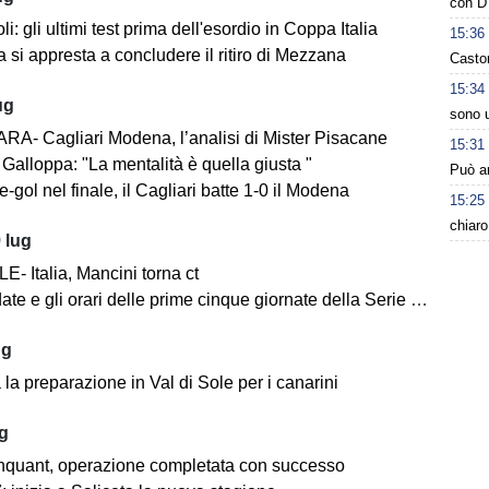
con D'
i: gli ultimi test prima dell'esordio in Coppa Italia
15:36
 si appresta a concludere il ritiro di Mezzana
Casto
15:34
ug
sono u
A- Cagliari Modena, l’analisi di Mister Pisacane
15:31
Galloppa: "La mentalità è quella giusta "
Può ar
-gol nel finale, il Cagliari batte 1-0 il Modena
15:25
chiaro
 lug
- Italia, Mancini torna ct
ate e gli orari delle prime cinque giornate della Serie BKT
ug
la preparazione in Val di Sole per i canarini
ug
nquant, operazione completata con successo