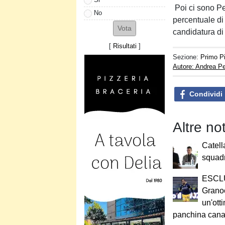
Poi ci sono Pe
No
percentuale di
candidatura di 
[
Risultati
]
Sezione:
Primo P
Autore: Andrea Pe
Condividi
Altre no
Catell
squad
ESCLU
Granoc
un'ott
panchina cana