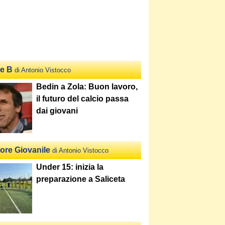
ie B
di Antonio Vistocco
Bedin a Zola: Buon lavoro,
il futuro del calcio passa
dai giovani
tore Giovanile
di Antonio Vistocco
Under 15: inizia la
preparazione a Saliceta