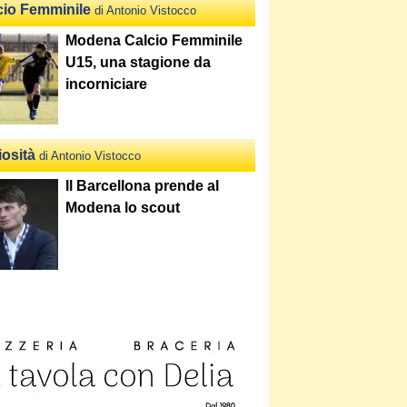
cio Femminile
di Antonio Vistocco
Modena Calcio Femminile
U15, una stagione da
incorniciare
iosità
di Antonio Vistocco
Il Barcellona prende al
Modena lo scout