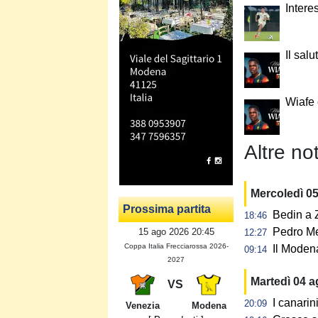
Intere
Il salu
Wiafe
Altre not
Mercoledì 0
Prossima partita
Bedin a Z
18:46
Pedro Me
15 ago 2026 20:45
12:27
Coppa Italia Frecciarossa 2026-
Il Modena
09:14
2027
Martedì 04 
VS
I canarin
20:09
Venezia
Modena