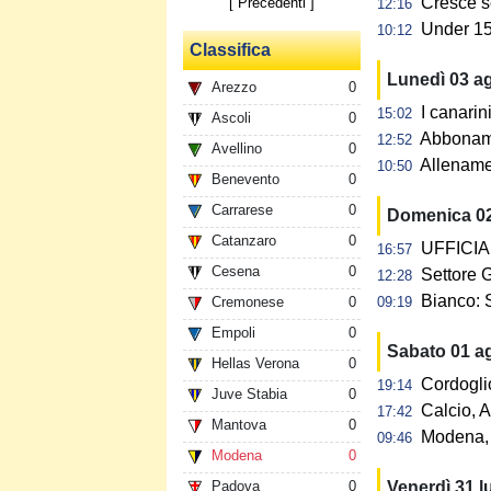
Cresce s
[ Precedenti ]
12:16
Under 15:
10:12
Classifica
Lunedì 03 a
Arezzo
0
I canarin
15:02
Ascoli
0
Abbonamen
12:52
Avellino
0
Allename
10:50
Benevento
0
Carrarese
0
Domenica 0
Catanzaro
0
UFFICIAL
16:57
Cesena
0
Settore G
12:28
Bianco: 
Cremonese
0
09:19
Empoli
0
Sabato 01 a
Hellas Verona
0
Cordogli
19:14
Juve Stabia
0
Calcio, A
17:42
Mantova
0
Modena, 
09:46
Modena
0
Padova
0
Venerdì 31 l