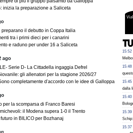
empre di più il gruppo palsamto da Galloppa
 inizia la preparazione a Saliceta
go
i preparano il debutto in Coppa Italia
ti tra i primi dieci per i canarini
nto e raduno per under 16 a Saliceta
15:52
Melbo
2 ago
15:48
E- Serie D- La Cittadella ingaggia Defrel
questo
iovanile: gli allenatori per la stagione 2026/27
Sono completamente d'accordo con le idee di Galloppa
15:45
dalla 
go
15:40
Bologn
o per la scomparsa di Franco Baresi
michevoli: il Modena supera 1-0 il Trento
15:39
futuro in BILICO per Bozhanaj
Schip:
15:37
ug