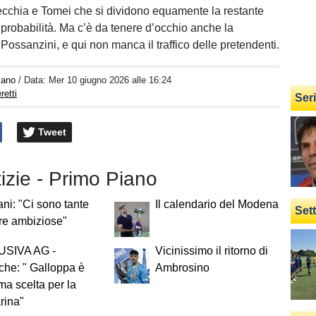
cchia e Tomei che si dividono equamente la restante
 probabilità. Ma c’è da tenere d’occhio anche la
Possanzini, e qui non manca il traffico delle pretendenti.
iano
/ Data:
Mer 10 giugno 2026 alle 16:24
retti
Ser
Tweet
tizie - Primo Piano
ani: "Ci sono tante
Il calendario del Modena
Set
re ambiziose"
SIVA AG -
Vicinissimo il ritorno di
he: " Galloppa è
Ambrosino
ima scelta per la
rina"