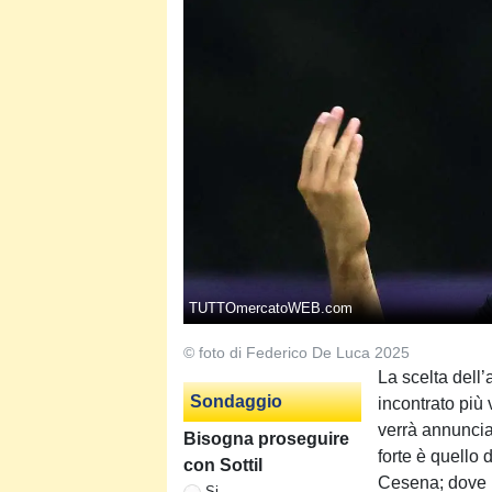
TUTTOmercatoWEB.com
© foto di Federico De Luca 2025
La scelta dell’
Sondaggio
incontrato più
verrà annuncia
Bisogna proseguire
forte è quello
con Sottil
Cesena; dove il
Si