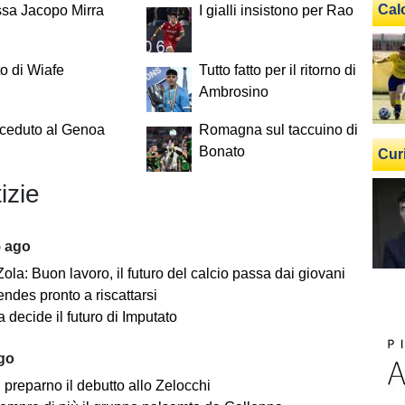
Cal
ssa Jacopo Mirra
I gialli insistono per Rao
to di Wiafe
Tutto fatto per il ritorno di
Ambrosino
 ceduto al Genoa
Romagna sul taccuino di
Bonato
Cur
izie
5 ago
ola: Buon lavoro, il futuro del calcio passa dai giovani
ndes pronto a riscattarsi
 decide il futuro di Imputato
ago
i preparno il debutto allo Zelocchi