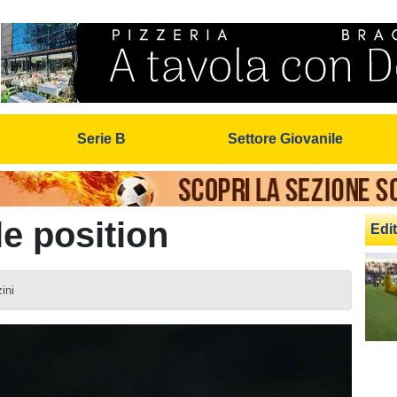
Serie B
Settore Giovanile
le position
Edit
ini