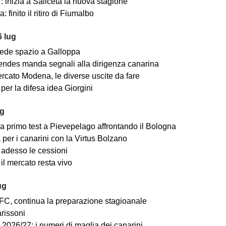
 inizia a Saliceta la nuova stagione
: finito il ritiro di Fiumalbo
 lug
ede spazio a Galloppa
ndes manda segnali alla dirigenza canarina
rcato Modena, le diverse uscite da fare
er la difesa idea Giorgini
ug
a primo test a Pievepelago affrontando il Bologna
per i canarini con la Virtus Bolzano
adesso le cessioni
il mercato resta vivo
ug
C, continua la preparazione stagioanale
arissoni
2026/27: i numeri di maglia dei canarini