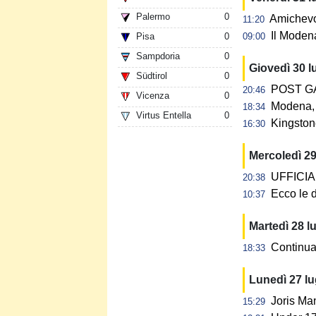
Palermo
0
Amichevol
11:20
Il Modena
Pisa
0
09:00
Sampdoria
0
Giovedì 30 l
Südtirol
0
POST GAR
20:46
Vicenza
0
Modena, 
18:34
Virtus Entella
0
Kingstone
16:30
Mercoledì 29
UFFICIALE
20:38
Ecco le d
10:37
Martedì 28 l
Continua 
18:33
Lunedì 27 l
Joris Ma
15:29