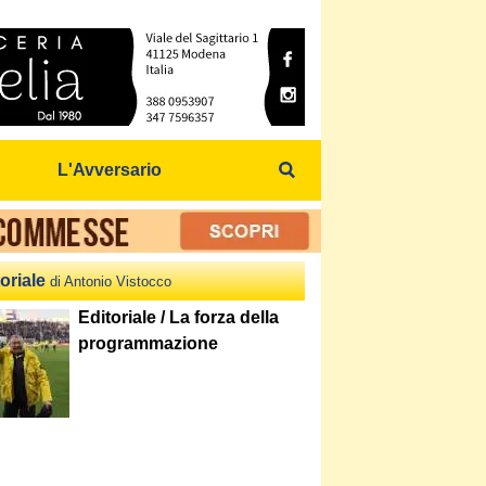
L'Avversario
oriale
di Antonio Vistocco
Editoriale / La forza della
programmazione