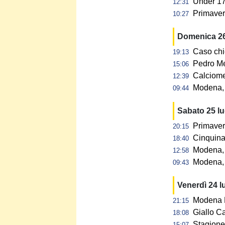
Under 17:
12:31
Primavera
10:27
Domenica 26
Caso chi
19:13
Pedro Me
15:06
Calciome
12:39
Modena, p
09:44
Sabato 25 l
Primaver
20:15
Cinquina 
18:40
Modena, 
12:58
Modena, 
09:43
Venerdì 24 l
Modena F
21:15
Giallo C
18:08
Stagione 
15:07