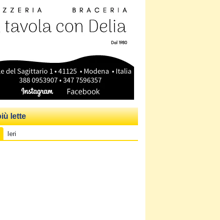
iù lette
Ieri