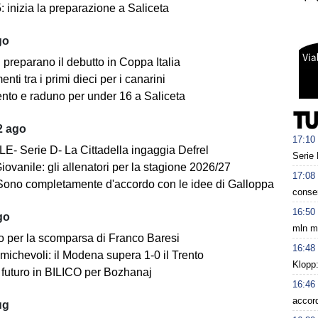
 inizia la preparazione a Saliceta
go
i preparano il debutto in Coppa Italia
ti tra i primi dieci per i canarini
nto e raduno per under 16 a Saliceta
2 ago
17:10
E- Serie D- La Cittadella ingaggia Defrel
Serie 
iovanile: gli allenatori per la stagione 2026/27
17:08
Sono completamente d'accordo con le idee di Galloppa
conse
16:50
go
mln m
o per la scomparsa di Franco Baresi
16:48
michevoli: il Modena supera 1-0 il Trento
Klopp:
futuro in BILICO per Bozhanaj
16:46
accord
ug