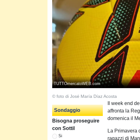
TUTTOmercatoWEB.com
© foto di José María Díaz Acosta
Il week end de
Sondaggio
affronta la Re
domenica il Me
Bisogna proseguire
con Sottil
La Primavera do
Si
ragazzi di Man