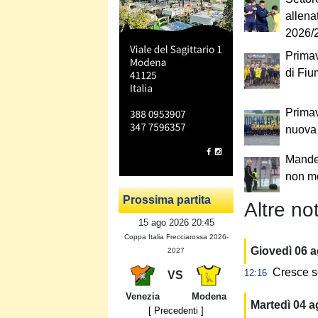
allena
2026/
Primave
di Fiu
Primav
nuova
Mandel
non mo
Prossima partita
Altre not
15 ago 2026 20:45
Coppa Italia Frecciarossa 2026-
Giovedì 06 
2027
Cresce s
12:16
VS
Venezia
Modena
Martedì 04 
[ Precedenti ]