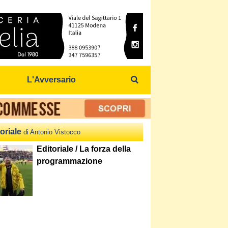
L'Avversario
oriale
di Antonio Vistocco
Editoriale / La forza della
programmazione