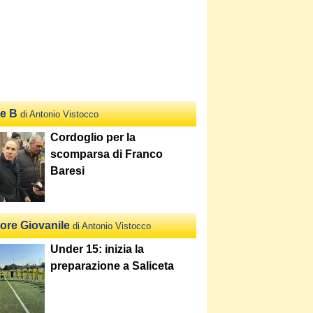
ie B
di Antonio Vistocco
Cordoglio per la
scomparsa di Franco
Baresi
tore Giovanile
di Antonio Vistocco
Under 15: inizia la
preparazione a Saliceta