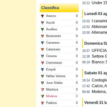
Under 15:
10:12
Classifica
Lunedì 03 a
Arezzo
0
I canarin
15:02
Ascoli
0
Abbonamen
12:52
Avellino
0
Allename
10:50
Benevento
0
Carrarese
0
Domenica 0
Catanzaro
0
UFFICIAL
16:57
Cesena
0
Settore G
12:28
Bianco: 
09:19
Cremonese
0
Empoli
0
Sabato 01 a
Hellas Verona
0
Cordogli
19:14
Juve Stabia
0
Calcio, A
17:42
Mantova
0
Modena, 
09:46
Modena
0
Venerdì 31 l
Padova
0