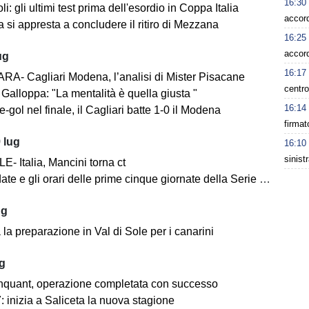
16:30
i: gli ultimi test prima dell'esordio in Coppa Italia
accord
 si appresta a concludere il ritiro di Mezzana
16:25
accor
ug
16:17
A- Cagliari Modena, l’analisi di Mister Pisacane
centro
Galloppa: "La mentalità è quella giusta "
16:14
-gol nel finale, il Cagliari batte 1-0 il Modena
firmat
 lug
16:10
sinist
- Italia, Mancini torna ct
ate e gli orari delle prime cinque giornate della Serie BKT
ug
la preparazione in Val di Sole per i canarini
ug
nquant, operazione completata con successo
 inizia a Saliceta la nuova stagione