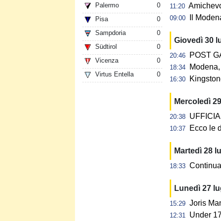
Palermo
0
Amichevol
11:20
Il Modena
09:00
Pisa
0
Sampdoria
0
Giovedì 30 l
Südtirol
0
POST GAR
20:46
Vicenza
0
Modena, 
18:34
Virtus Entella
0
Kingstone
16:30
Mercoledì 29
UFFICIALE
20:38
Ecco le d
10:37
Martedì 28 l
Continua 
18:33
Lunedì 27 l
Joris Ma
15:29
Under 17:
12:31