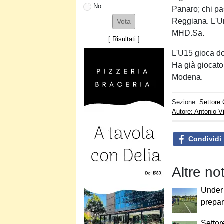
No
Panaro; chi pas
Reggiana. L'Un
MHD.Sa.
[
Risultati
]
L'U15 gioca d
Ha già giocato,
Modena.
Sezione:
Settore 
Autore: Antonio V
Condividi
Altre no
Under 
prepar
Settor