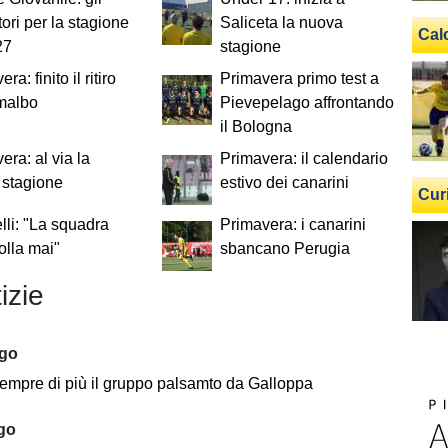
tori per la stagione
Saliceta la nuova
Cal
27
stagione
ra: finito il ritiro
Primavera primo test a
malbo
Pievepelago affrontando
il Bologna
era: al via la
Primavera: il calendario
 stagione
estivo dei canarini
Cur
li: "La squadra
Primavera: i canarini
lla mai"
sbancano Perugia
izie
ago
empre di più il gruppo palsamto da Galloppa
ago