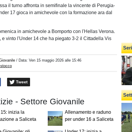
sa il turno affronta in semifinale la vincente di Perugia-
der 17 gioca in amichevole con la formazione ara dal
omenica in amichevole a Bomporto con l'Hellas Verona.
 e vinto l'Under 14 che ha piegato 3-2 il Cittadella Vis
Ser
Giovanile
/ Data:
Ven 15 maggio 2026 alle 15:46
istocco
Tweet
Set
tizie - Settore Giovanile
15: inizia la
Allenamento e raduno
azione a Saliceta
per under 16 a Saliceta
e Giovanile: gli
Under 17: inizia a