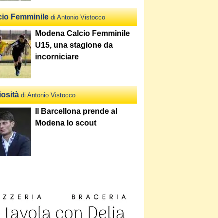
cio Femminile
di Antonio Vistocco
Modena Calcio Femminile
U15, una stagione da
incorniciare
iosità
di Antonio Vistocco
Il Barcellona prende al
Modena lo scout