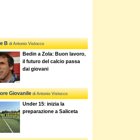
ie B
di Antonio Vistocco
Bedin a Zola: Buon lavoro,
il futuro del calcio passa
dai giovani
tore Giovanile
di Antonio Vistocco
Under 15: inizia la
preparazione a Saliceta