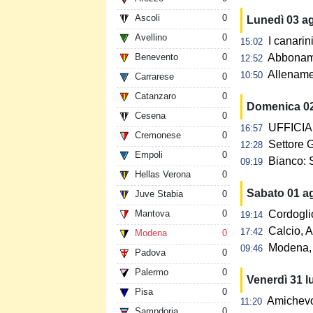
Ascoli
0
Lunedì 03 a
Avellino
0
I canarin
15:02
Benevento
0
Abbonamen
12:52
Allename
10:50
Carrarese
0
Catanzaro
0
Domenica 0
Cesena
0
UFFICIAL
16:57
Cremonese
0
Settore G
12:28
Empoli
0
Bianco: 
09:19
Hellas Verona
0
Sabato 01 a
Juve Stabia
0
Mantova
0
Cordogli
19:14
Calcio, A
17:42
Modena
0
Modena, 
09:46
Padova
0
Palermo
0
Venerdì 31 l
Pisa
0
Amichevol
11:20
Sampdoria
0