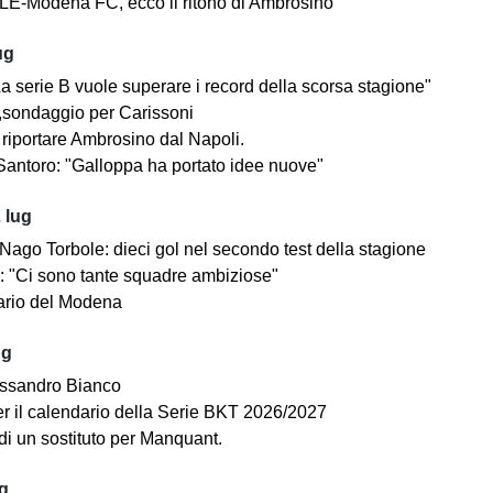
E-Modena FC, ecco il ritono di Ambrosino
ug
a serie B vuole superare i record della scorsa stagione"
sondaggio per Carissoni
riportare Ambrosino dal Napoli.
antoro: "Galloppa ha portato idee nuove"
 lug
ago Torbole: dieci gol nel secondo test della stagione
i: "Ci sono tante squadre ambiziose"
dario del Modena
ug
ssandro Bianco
 per il calendario della Serie BKT 2026/2027
di un sostituto per Manquant.
ug