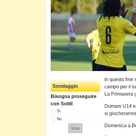
In questo fine
Sondaggio
campo per il t
La Primavera g
Bisogna proseguire
con Sottil
Domani U14 e U
Si
si giocheranno 
No
Domenica a Bo