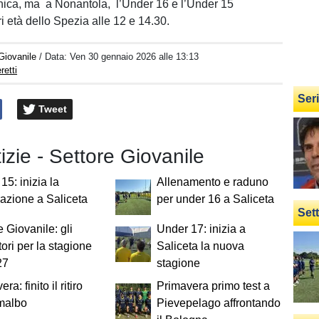
ca, ma a Nonantola, l’Under 16 e l’Under 15
ri età dello Spezia alle 12 e 14.30.
Giovanile
/ Data:
Ven 30 gennaio 2026 alle 13:13
retti
Ser
Tweet
tizie - Settore Giovanile
15: inizia la
Allenamento e raduno
azione a Saliceta
per under 16 a Saliceta
Set
e Giovanile: gli
Under 17: inizia a
tori per la stagione
Saliceta la nuova
27
stagione
ra: finito il ritiro
Primavera primo test a
malbo
Pievepelago affrontando