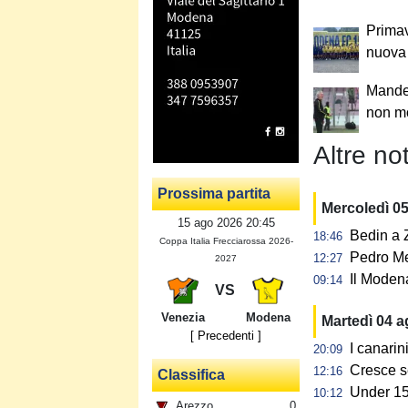
Primav
nuova
Mandel
non mo
Altre not
Prossima partita
Mercoledì 0
15 ago 2026 20:45
Bedin a Z
18:46
Coppa Italia Frecciarossa 2026-
Pedro Me
12:27
2027
Il Modena
09:14
VS
Venezia
Modena
Martedì 04 
[ Precedenti ]
I canarin
20:09
Cresce s
12:16
Classifica
Under 15:
10:12
Arezzo
0