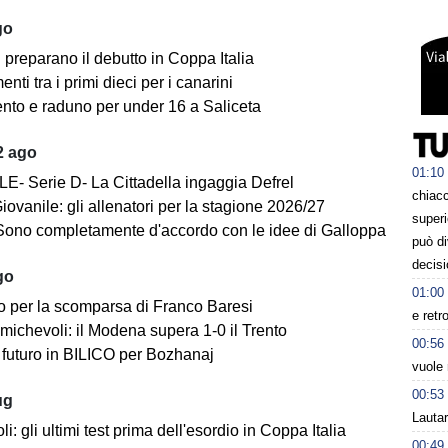
go
i preparano il debutto in Coppa Italia
ti tra i primi dieci per i canarini
nto e raduno per under 16 a Saliceta
2 ago
01:10
E- Serie D- La Cittadella ingaggia Defrel
chiacc
iovanile: gli allenatori per la stagione 2026/27
superi
Sono completamente d'accordo con le idee di Galloppa
può d
decisi
go
01:00
o per la scomparsa di Franco Baresi
e retr
michevoli: il Modena supera 1-0 il Trento
00:56
futuro in BILICO per Bozhanaj
vuole 
00:53
ug
Lauta
i: gli ultimi test prima dell'esordio in Coppa Italia
00:49