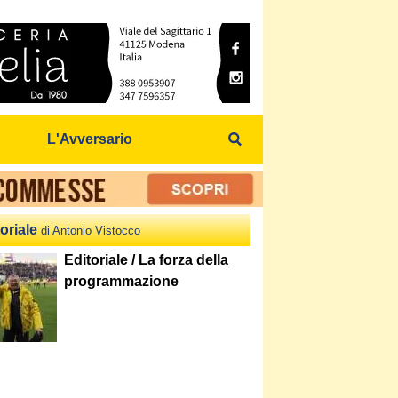
L'Avversario
oriale
di Antonio Vistocco
Editoriale / La forza della
programmazione