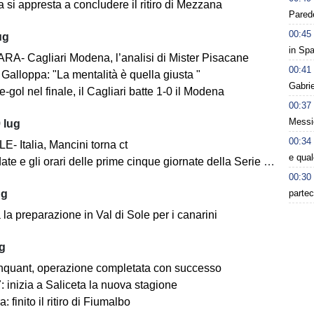
 si appresta a concludere il ritiro di Mezzana
Parede
00:45
ug
in Spa
A- Cagliari Modena, l’analisi di Mister Pisacane
00:41
Galloppa: "La mentalità è quella giusta "
Gabri
-gol nel finale, il Cagliari batte 1-0 il Modena
00:37
Messic
 lug
00:34
- Italia, Mancini torna ct
e qua
ate e gli orari delle prime cinque giornate della Serie BKT
00:30
partec
ug
la preparazione in Val di Sole per i canarini
ug
nquant, operazione completata con successo
 inizia a Saliceta la nuova stagione
: finito il ritiro di Fiumalbo