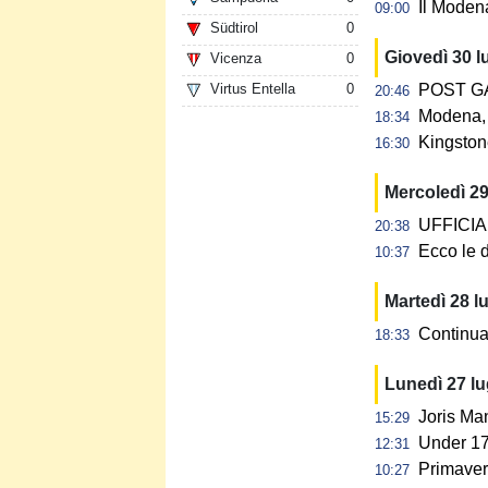
Il Modena
09:00
Südtirol
0
Giovedì 30 l
Vicenza
0
Virtus Entella
0
POST GAR
20:46
Modena, 
18:34
Kingstone
16:30
Mercoledì 29
UFFICIALE
20:38
Ecco le d
10:37
Martedì 28 l
Continua 
18:33
Lunedì 27 l
Joris Ma
15:29
Under 17:
12:31
Primavera
10:27