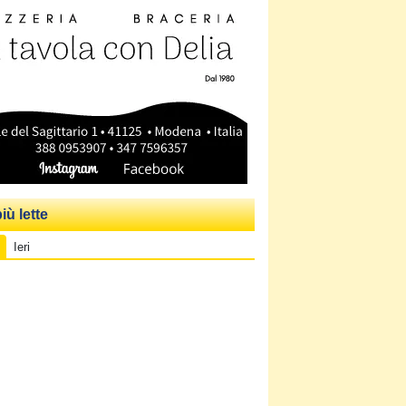
iù lette
Ieri