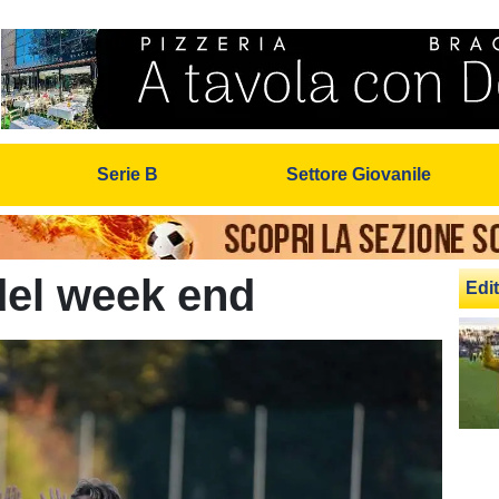
Serie B
Settore Giovanile
del week end
Edit