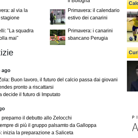
il Bologna
Cal
era: al via la
Primavera: il calendario
 stagione
estivo dei canarini
li: "La squadra
Primavera: i canarini
lla mai"
sbancano Perugia
izie
Cur
5 ago
ola: Buon lavoro, il futuro del calcio passa dai giovani
ndes pronto a riscattarsi
 decide il futuro di Imputato
ago
i preparno il debutto allo Zelocchi
empre di più il gruppo palsamto da Galloppa
 inizia la preparazione a Saliceta