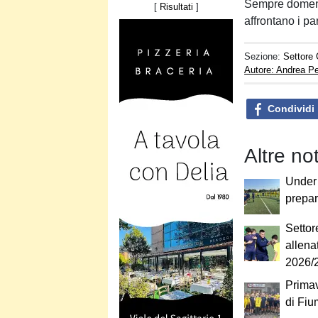
Sempre domeni
[
Risultati
]
affrontano i pa
Sezione:
Settore 
Autore: Andrea Pe
Condividi
Altre no
Under 
prepar
Settor
allena
2026/
Primave
di Fiu