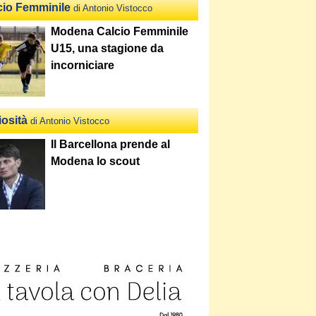
cio Femminile
di Antonio Vistocco
Modena Calcio Femminile
U15, una stagione da
incorniciare
iosità
di Antonio Vistocco
Il Barcellona prende al
Modena lo scout