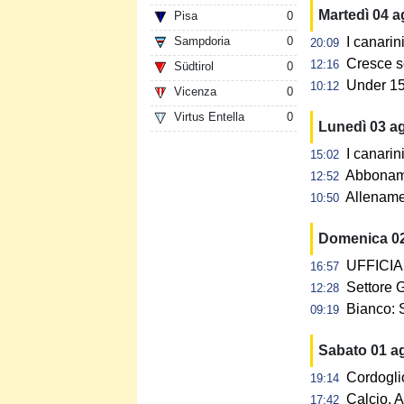
Martedì 04 
Pisa
0
Sampdoria
0
I canarin
20:09
Cresce s
12:16
Südtirol
0
Under 15:
10:12
Vicenza
0
Virtus Entella
0
Lunedì 03 a
I canarin
15:02
Abbonamen
12:52
Allename
10:50
Domenica 0
UFFICIAL
16:57
Settore G
12:28
Bianco: 
09:19
Sabato 01 a
Cordogli
19:14
Calcio, A
17:42