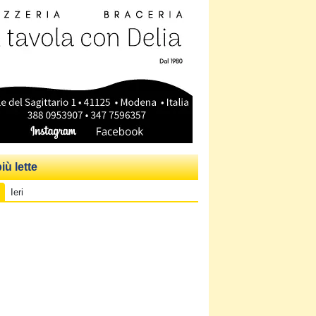
iù lette
Ieri