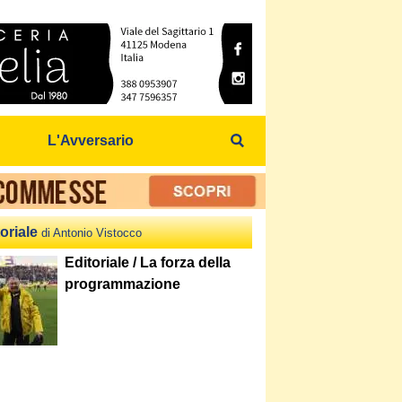
L'Avversario
oriale
di Antonio Vistocco
Editoriale / La forza della
programmazione