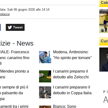
Cal
Data:
Sab 06 giugno 2026 alle 14:14
istocco
Tweet
Cur
tizie - News
IALE- Francesco
Modena, Ambrosino:
o: canarino fino
"Ho spinto per tornare"
8
 Mendes pronto a
I canarini preparno il
arsi
debutto allo Zelocchi
 sempre di più il
I canarini preparano il
o palsamto da
debutto in Coppa Italia
ppa
menti tra i primi
Bianco: Sono