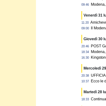
Modena, 
09:46
Venerdì 31 l
Amichevol
11:20
Il Modena
09:00
Giovedì 30 l
POST GAR
20:46
Modena, 
18:34
Kingstone
16:30
Mercoledì 29
UFFICIALE
20:38
Ecco le d
10:37
Martedì 28 l
Continua 
18:33