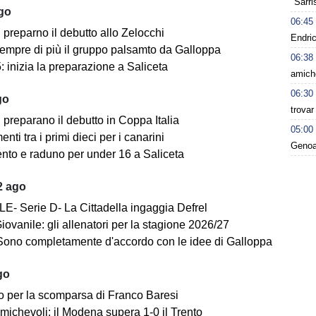
"Sarri
ago
06:45
i preparno il debutto allo Zelocchi
Endric
empre di più il gruppo palsamto da Galloppa
06:38
 inizia la preparazione a Saliceta
amiche
06:30
go
trovar
i preparano il debutto in Coppa Italia
05:00
ti tra i primi dieci per i canarini
Genoa
nto e raduno per under 16 a Saliceta
2 ago
E- Serie D- La Cittadella ingaggia Defrel
iovanile: gli allenatori per la stagione 2026/27
Sono completamente d'accordo con le idee di Galloppa
go
o per la scomparsa di Franco Baresi
michevoli: il Modena supera 1-0 il Trento