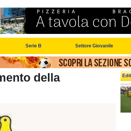
Serie B
Settore Giovanile
mento della
Edit