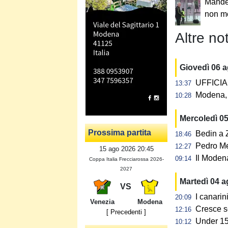
Mandel
non mo
Altre not
Giovedì 06 
UFFICIAL
13:37
Modena, 
10:28
Mercoledì 0
Prossima partita
Bedin a Z
18:46
Pedro Me
12:27
15 ago 2026 20:45
Il Modena
09:14
Coppa Italia Frecciarossa 2026-
2027
Martedì 04 
VS
I canarin
20:09
Venezia
Modena
Cresce s
12:16
[ Precedenti ]
Under 15:
10:12