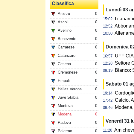
Classifica
Lunedì 03 a
Arezzo
0
I canarin
15:02
Ascoli
0
Abbonamen
12:52
Avellino
0
Allename
10:50
Benevento
0
Domenica 0
Carrarese
0
Catanzaro
0
UFFICIAL
16:57
Settore G
12:28
Cesena
0
Bianco: 
09:19
Cremonese
0
Empoli
0
Sabato 01 a
Hellas Verona
0
Cordogli
19:14
Juve Stabia
0
Calcio, A
17:42
Mantova
0
Modena, 
09:46
Modena
0
Venerdì 31 l
Padova
0
Amichevol
11:20
Palermo
0