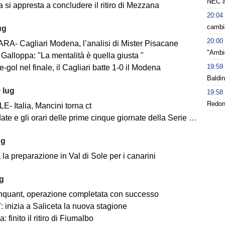
NEC a
 si appresta a concludere il ritiro di Mezzana
20:04
cambi
ug
20:00
A- Cagliari Modena, l’analisi di Mister Pisacane
"Ambie
Galloppa: "La mentalità è quella giusta "
19:59
-gol nel finale, il Cagliari batte 1-0 il Modena
Baldin
 lug
19:58
Redond
- Italia, Mancini torna ct
ate e gli orari delle prime cinque giornate della Serie BKT
ug
la preparazione in Val di Sole per i canarini
ug
nquant, operazione completata con successo
 inizia a Saliceta la nuova stagione
: finito il ritiro di Fiumalbo