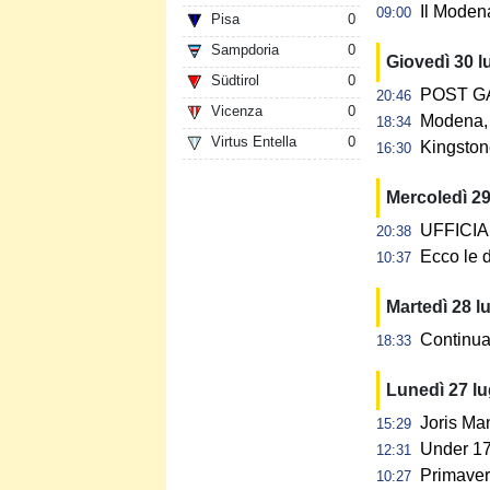
Il Modena
09:00
Pisa
0
Sampdoria
0
Giovedì 30 l
Südtirol
0
POST GAR
20:46
Vicenza
0
Modena, 
18:34
Virtus Entella
0
Kingstone
16:30
Mercoledì 29
UFFICIALE
20:38
Ecco le d
10:37
Martedì 28 l
Continua 
18:33
Lunedì 27 l
Joris Ma
15:29
Under 17:
12:31
Primavera
10:27