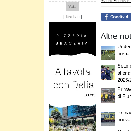
Autore: Andrea Pe
Condividi
[
Risultati
]
Altre no
Under 
prepar
Settor
allena
2026/
Primave
di Fiu
Primav
nuova