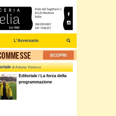
L'Avversario
oriale
di Antonio Vistocco
Editoriale / La forza della
programmazione