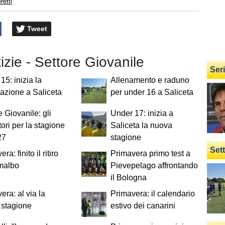
retti
Tweet
tizie - Settore Giovanile
Ser
15: inizia la
Allenamento e raduno
azione a Saliceta
per under 16 a Saliceta
e Giovanile: gli
Under 17: inizia a
tori per la stagione
Saliceta la nuova
27
stagione
Set
ra: finito il ritiro
Primavera primo test a
malbo
Pievepelago affrontando
il Bologna
era: al via la
Primavera: il calendario
 stagione
estivo dei canarini