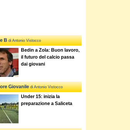
ie B
di Antonio Vistocco
Bedin a Zola: Buon lavoro,
il futuro del calcio passa
dai giovani
tore Giovanile
di Antonio Vistocco
Under 15: inizia la
preparazione a Saliceta