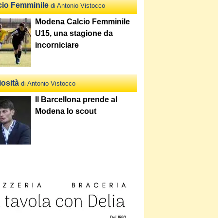
cio Femminile
di Antonio Vistocco
Modena Calcio Femminile
U15, una stagione da
incorniciare
iosità
di Antonio Vistocco
Il Barcellona prende al
Modena lo scout