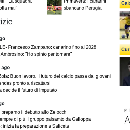
li: "La squadra
Primavera: i canarini
Cal
lla mai"
sbancano Perugia
izie
ago
E- Francesco Zampano: canarino fino al 2028
Cur
Ambrosino: "Ho spinto per tornare"
5 ago
ola: Buon lavoro, il futuro del calcio passa dai giovani
ndes pronto a riscattarsi
 decide il futuro di Imputato
ago
i preparno il debutto allo Zelocchi
empre di più il gruppo palsamto da Galloppa
 inizia la preparazione a Saliceta