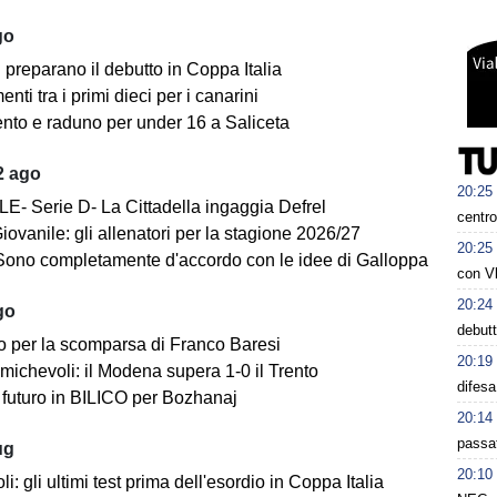
go
i preparano il debutto in Coppa Italia
ti tra i primi dieci per i canarini
nto e raduno per under 16 a Saliceta
2 ago
20:25
E- Serie D- La Cittadella ingaggia Defrel
centro
iovanile: gli allenatori per la stagione 2026/27
20:25
Sono completamente d'accordo con le idee di Galloppa
con Vl
20:24
go
debutt
o per la scomparsa di Franco Baresi
20:19
michevoli: il Modena supera 1-0 il Trento
difesa
futuro in BILICO per Bozhanaj
20:14
passat
ug
20:10
i: gli ultimi test prima dell'esordio in Coppa Italia