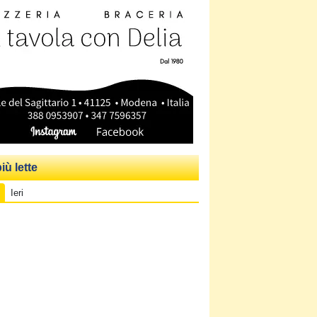
iù lette
Ieri