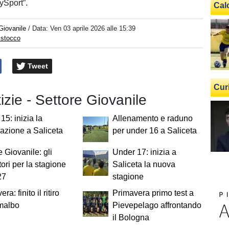
ySport”.
Cal
Giovanile
/ Data:
Ven 03 aprile 2026 alle 15:39
istocco
Tweet
Cur
tizie - Settore Giovanile
15: inizia la
Allenamento e raduno
azione a Saliceta
per under 16 a Saliceta
e Giovanile: gli
Under 17: inizia a
tori per la stagione
Saliceta la nuova
27
stagione
ra: finito il ritiro
Primavera primo test a
malbo
Pievepelago affrontando
il Bologna