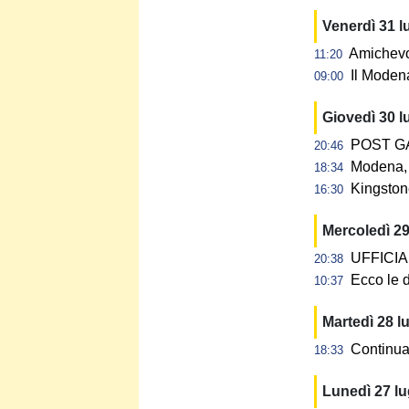
Venerdì 31 l
Amichevol
11:20
Il Modena
09:00
Giovedì 30 l
POST GAR
20:46
Modena, 
18:34
Kingstone
16:30
Mercoledì 29
UFFICIALE
20:38
Ecco le d
10:37
Martedì 28 l
Continua 
18:33
Lunedì 27 l