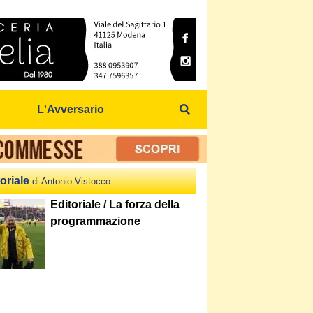
L'Avversario
oriale
di Antonio Vistocco
Editoriale / La forza della
programmazione