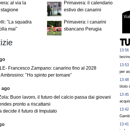
era: al via la
Primavera: il calendario
 stagione
estivo dei canarini
li: "La squadra
Primavera: i canarini
lla mai"
sbancano Perugia
izie
13:56
terzin
ago
13:53
E- Francesco Zampano: canarino fino al 2028
per as
Ambrosino: "Ho spinto per tornare"
13:48
titolo
5 ago
13:45
ola: Buon lavoro, il futuro del calcio passa dai giovani
acquis
ndes pronto a riscattarsi
13:42
 decide il futuro di Imputato
Gambar
13:41
ago