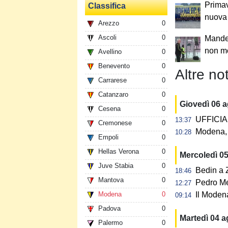
Primav
Classifica
nuova
Arezzo
0
Ascoli
0
Mandel
non mo
Avellino
0
Benevento
0
Altre not
Carrarese
0
Catanzaro
0
Giovedì 06 
Cesena
0
UFFICIAL
13:37
Cremonese
0
Modena, 
10:28
Empoli
0
Hellas Verona
0
Mercoledì 0
Juve Stabia
0
Bedin a Z
18:46
Mantova
0
Pedro Me
12:27
Modena
0
Il Modena
09:14
Padova
0
Martedì 04 
Palermo
0