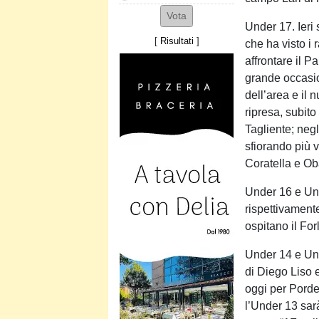
Under 17. Ieri
[
Risultati
]
che ha visto i
affrontare il 
grande occasion
dell’area e il 
ripresa, subit
Tagliente; negl
sfiorando più v
Coratella e Oba
Under 16 e Und
rispettivament
ospitano il Forl
Under 14 e Und
di Diego Liso 
oggi per Porde
l’Under 13 sar