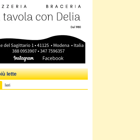
iù lette
Ieri