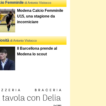
cio Femminile
di Antonio Vistocco
Modena Calcio Femminile
U15, una stagione da
incorniciare
iosità
di Antonio Vistocco
Il Barcellona prende al
Modena lo scout