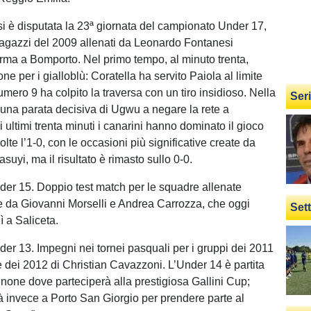
 si è disputata la 23ª giornata del campionato Under 17,
 ragazzi del 2009 allenati da Leonardo Fontanesi
Parma a Bomporto. Nel primo tempo, al minuto trenta,
e per i gialloblù: Coratella ha servito Paiola al limite
numero 9 ha colpito la traversa con un tiro insidioso. Nella
Ser
o una parata decisiva di Ugwu a negare la rete a
i ultimi trenta minuti i canarini hanno dominato il gioco
olte l’1-0, con le occasioni più significative create da
suyi, ma il risultato è rimasto sullo 0-0.
er 15. Doppio test match per le squadre allenate
e da Giovanni Morselli e Andrea Carrozza, che oggi
Set
ì a Saliceta.
er 13. Impegni nei tornei pasquali per i gruppi dei 2011
e dei 2012 di Christian Cavazzoni. L’Under 14 è partita
none dove parteciperà alla prestigiosa Gallini Cup;
à invece a Porto San Giorgio per prendere parte al