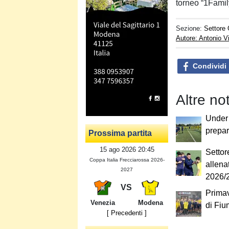
torneo “1Famil
Sezione:
Settore 
Autore: Antonio V
Condividi
Altre no
Under 
prepar
Prossima partita
15 ago 2026 20:45
Settor
Coppa Italia Frecciarossa 2026-
allena
2027
2026/
VS
Primave
Venezia
Modena
di Fiu
[ Precedenti ]