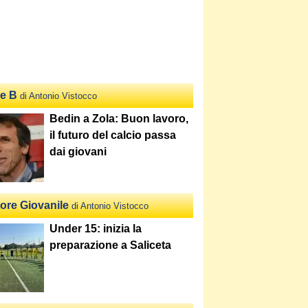
ie B
di Antonio Vistocco
Bedin a Zola: Buon lavoro,
il futuro del calcio passa
dai giovani
tore Giovanile
di Antonio Vistocco
Under 15: inizia la
preparazione a Saliceta