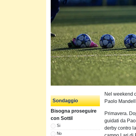
Nel weekend del
Sondaggio
Paolo Mandell
Bisogna proseguire
Primavera. Dop
con Sottil
guidati da Pao
Si
derby contro la
No
campo Lari di 