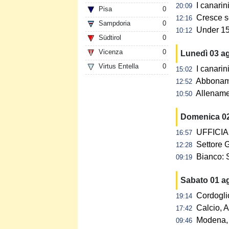
I canarin
20:09
Pisa
0
Cresce s
12:16
Sampdoria
0
Under 15:
10:12
Südtirol
0
Vicenza
0
Lunedì 03 a
Virtus Entella
0
I canarin
15:02
Abbonamen
12:52
Allename
10:50
Domenica 0
UFFICIAL
16:57
Settore G
12:28
Bianco: 
09:19
Sabato 01 a
Cordogli
19:14
Calcio, A
17:42
Modena, 
09:46