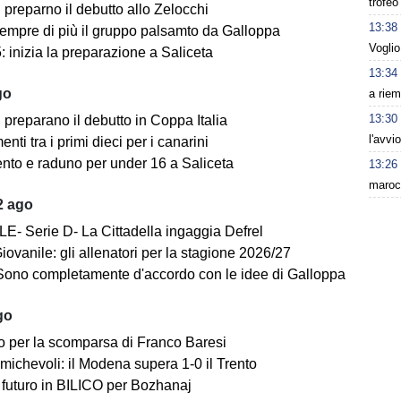
trofeo
i preparno il debutto allo Zelocchi
13:38
empre di più il gruppo palsamto da Galloppa
Voglio
 inizia la preparazione a Saliceta
13:34
go
a riem
13:30
i preparano il debutto in Coppa Italia
l'avvi
ti tra i primi dieci per i canarini
nto e raduno per under 16 a Saliceta
13:26
maroc
2 ago
E- Serie D- La Cittadella ingaggia Defrel
iovanile: gli allenatori per la stagione 2026/27
Sono completamente d'accordo con le idee di Galloppa
go
o per la scomparsa di Franco Baresi
michevoli: il Modena supera 1-0 il Trento
futuro in BILICO per Bozhanaj