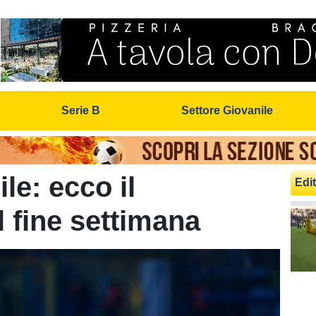
Serie B
Settore Giovanile
le: ecco il
Edit
 fine settimana